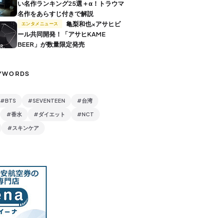
い名作ランキング25選＋α！トラウマ
名作をあらすじ付きで解説
亀梨和也×アサヒビ
エンタメニュース
ール共同開発！「アサヒKAME
BEER」が数量限定発売
YWORDS
#BTS
#SEVENTEEN
#台湾
#香水
#ダイエット
#NCT
#スキンケア