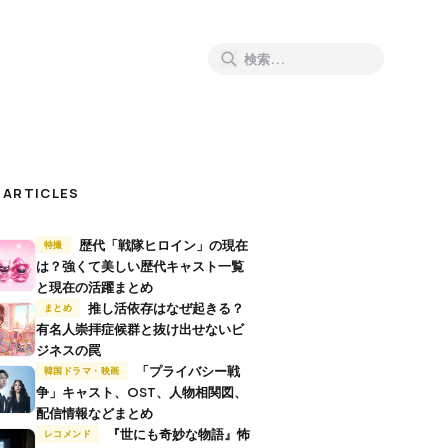
 ARTICLES
歴代「戦隊ヒロイン」の現在
特撮
は？強くて美しい歴代キャスト一覧
と現在の活躍まとめ
推し活依存はなぜ起きる？
まとめ
有名人崇拝症候群と抜け出せないビ
ジネスの罠
「プライバシー戦
韓国ドラマ・映画
争」キャスト、OST、人物相関図、
配信情報などまとめ
『世にも奇妙な物語』怖
レコメンド