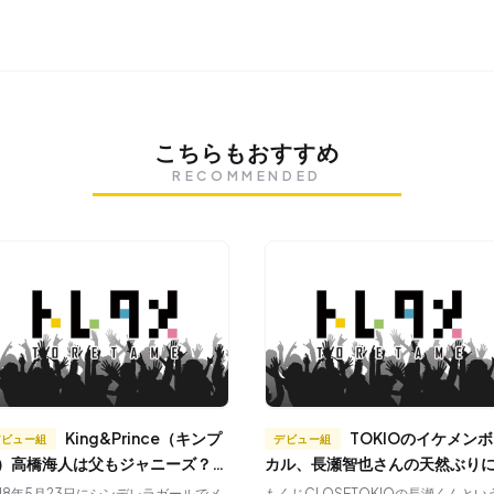
こちらもおすすめ
RECOMMENDED
King&Prince（キンプ
TOKIOのイケメンボー
デビュー組
デビュー組
）高橋海人は父もジャニーズ？出
カル、長瀬智也さんの天然ぶり
高校とハーフの真相、性格に迫
ックリ！
018年5月23日にシンデレラガールでメ
もくじCLOSETOKIOの長瀬くんとい