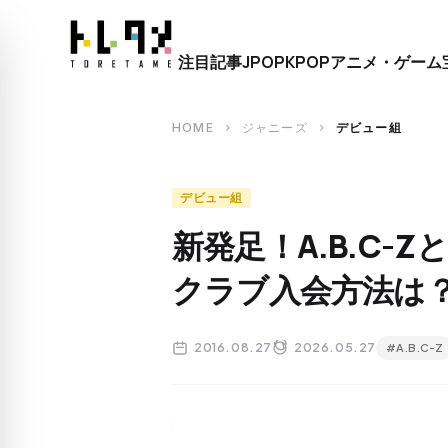
close
注目記事
JPOP
KPOP
アニメ・ゲーム
search
HOME
ジャニーズ
デビュー組
chevron_right
chevron_right
デビュー組
新発足！A.B.C-
クラブ入会方法は
2016.08.27
2026.05.27
#A.B.C-Z