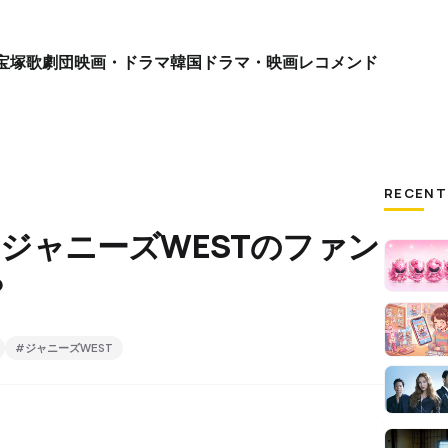
宝塚歌劇団
映画・ドラマ
韓国ドラマ・映画
レコメンド
RECENT
ZとジャニーズWESTのファン
？
#ジャニーズWEST