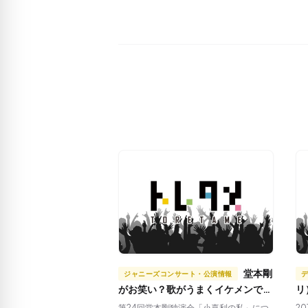
堂本剛
ジャニーズコンサート・公演情報
がお笑い？歌がうまくイケメンでさ
リ
らに笑える！ファンは絶対見逃せな
身
第24回堂本剛独演会「小喜利の私」につ
2