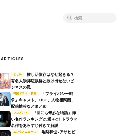
 ARTICLES
推し活依存はなぜ起きる？
まとめ
有名人崇拝症候群と抜け出せないビ
ジネスの罠
「プライバシー戦
韓国ドラマ・映画
争」キャスト、OST、人物相関図、
配信情報などまとめ
『世にも奇妙な物語』怖
レコメンド
い名作ランキング25選＋α！トラウマ
名作をあらすじ付きで解説
亀梨和也×アサヒビ
エンタメニュース