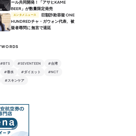
ール共同開発！「アサヒKAME
BEER」が数量限定発売
巨額詐欺容疑 ONE
エンタメニュース
HUNDREDチャ・ガウォン代表、被
疑者尋問に 無言で退廷
YWORDS
#BTS
#SEVENTEEN
#台湾
#香水
#ダイエット
#NCT
#スキンケア