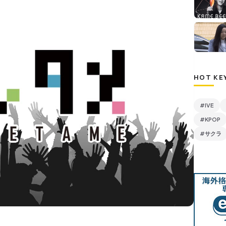
HOT KE
#IVE
#KPOP
#サクラ