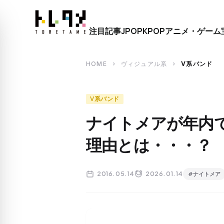
close
注目記事
JPOP
KPOP
アニメ・ゲーム
search
HOME
ヴィジュアル系
V系バンド
chevron_right
chevron_right
V系バンド
ナイトメアが年内
理由とは・・・？
2016.05.14
2026.01.14
#ナイトメア