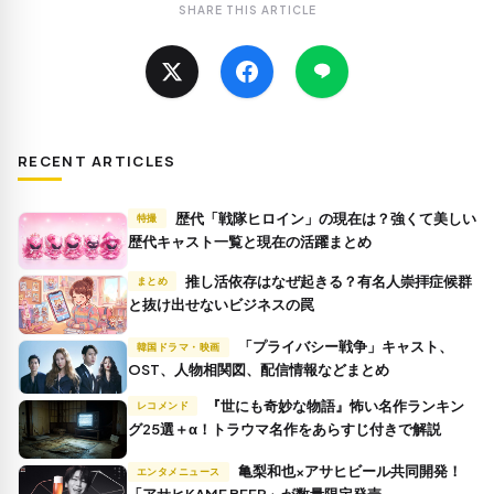
SHARE THIS ARTICLE
RECENT ARTICLES
歴代「戦隊ヒロイン」の現在は？強くて美しい
特撮
歴代キャスト一覧と現在の活躍まとめ
推し活依存はなぜ起きる？有名人崇拝症候群
まとめ
と抜け出せないビジネスの罠
「プライバシー戦争」キャスト、
韓国ドラマ・映画
OST、人物相関図、配信情報などまとめ
『世にも奇妙な物語』怖い名作ランキン
レコメンド
グ25選＋α！トラウマ名作をあらすじ付きで解説
亀梨和也×アサヒビール共同開発！
エンタメニュース