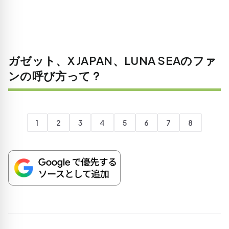
ガゼット、X JAPAN、LUNA SEAのファ
ンの呼び方って？
1
2
3
4
5
6
7
8