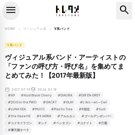
menu
search
close
search
HOME
ヴィジュアル系
V系バンド
chevron_right
chevron_right
V系バンド
ヴィジュアル系バンド・アーティストの
「ファンの呼び方・呼び名」を集めてま
とめてみた！【2017年最新版】
2017.07.19
2026.01.19
#A9
#Acid Black Cherry
#DIAURA
#DIR EN GREY
#DOG in the PWO
#GACKT
#GLAY
#L’Arc～en～Ciel
#LUNA SEA
#MUCC
#Plastic Tree
#R指定
#SuG
#the GazettE
#X JAPAN
#アルルカン
#ゴールデンボンバー
#コドモドラゴン
#シド
#ペンタゴン
#ユナイト
#己龍
#摩天楼オペラ