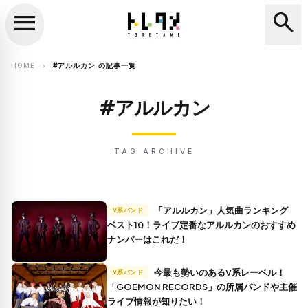
menu
search
close
search
HOME
#アルルカン の記事一覧
chevron_right
#アルルカン
TAG ARCHIVE
「アルルカン」人気曲ランキング
V系バンド
ベスト10！ライブ定番なアルルカンのおすすめ
ナンバーはこれだ！
今最も勢いのあるV系レーベル！
V系バンド
「GOEMON RECORDS」の所属バンドや主催
ライブ情報が知りたい！