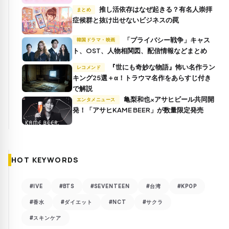
推し活依存はなぜ起きる？有名人崇拝
まとめ
症候群と抜け出せないビジネスの罠
「プライバシー戦争」キャス
韓国ドラマ・映画
ト、OST、人物相関図、配信情報などまとめ
『世にも奇妙な物語』怖い名作ラン
レコメンド
キング25選＋α！トラウマ名作をあらすじ付き
で解説
亀梨和也×アサヒビール共同開
エンタメニュース
発！「アサヒKAME BEER」が数量限定発売
HOT KEYWORDS
#IVE
#BTS
#SEVENTEEN
#台湾
#KPOP
#香水
#ダイエット
#NCT
#サクラ
#スキンケア