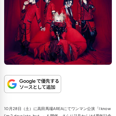
10月28日（土）に高田馬場AREAにてワンマン公演「I know
I’m 2 days late, but…」を開催、さらに11月からは4周年記念