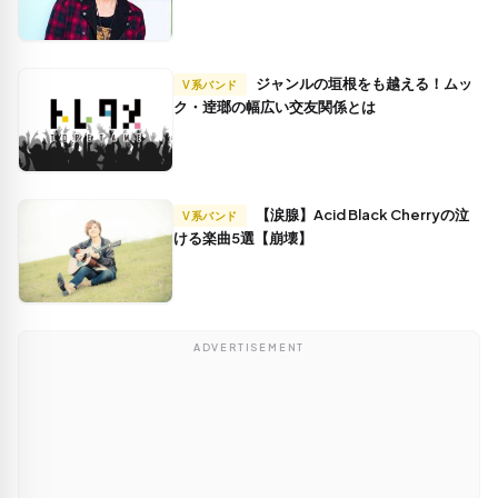
ジャンルの垣根をも越える！ムッ
V系バンド
ク・逹瑯の幅広い交友関係とは
【涙腺】Acid Black Cherryの泣
V系バンド
ける楽曲5選【崩壊】
ADVERTISEMENT