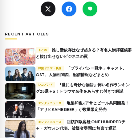
RECENT ARTICLES
推し活依存はなぜ起きる？有名人崇拝症候群
まとめ
と抜け出せないビジネスの罠
「プライバシー戦争」キャスト、
韓国ドラマ・映画
OST、人物相関図、配信情報などまとめ
『世にも奇妙な物語』怖い名作ランキン
レコメンド
グ25選＋α！トラウマ名作をあらすじ付きで解説
亀梨和也×アサヒビール共同開発！
エンタメニュース
「アサヒKAME BEER」が数量限定発売
巨額詐欺容疑 ONE HUNDREDチ
エンタメニュース
ャ・ガウォン代表、被疑者尋問に 無言で退廷