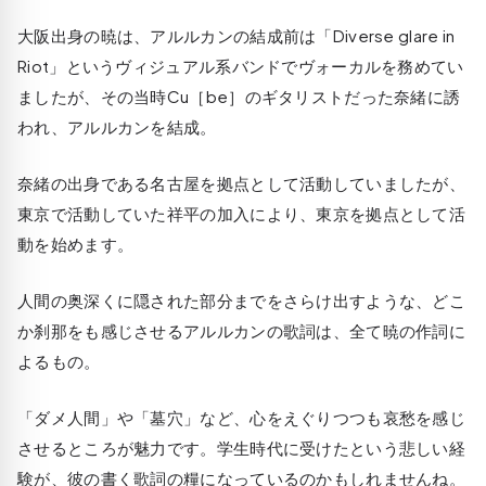
大阪出身の暁は、アルルカンの結成前は「Diverse glare in
Riot」というヴィジュアル系バンドでヴォーカルを務めてい
ましたが、その当時Cu［be］のギタリストだった奈緒に誘
われ、アルルカンを結成。
奈緒の出身である名古屋を拠点として活動していましたが、
東京で活動していた祥平の加入により、東京を拠点として活
動を始めます。
人間の奥深くに隠された部分までをさらけ出すような、どこ
か刹那をも感じさせるアルルカンの歌詞は、全て暁の作詞に
よるもの。
「ダメ人間」や「墓穴」など、心をえぐりつつも哀愁を感じ
させるところが魅力です。学生時代に受けたという悲しい経
験が、彼の書く歌詞の糧になっているのかもしれませんね。