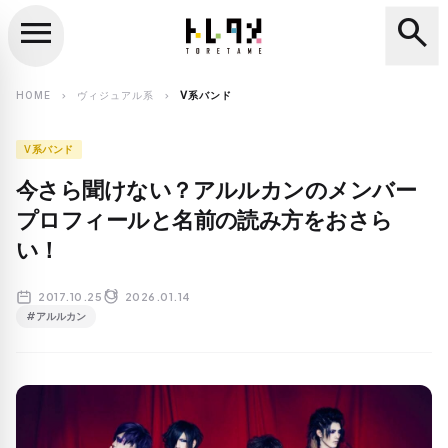
menu
search
close
search
HOME
ヴィジュアル系
V系バンド
chevron_right
chevron_right
V系バンド
今さら聞けない？アルルカンのメンバー
プロフィールと名前の読み方をおさら
い！
2017.10.25
2026.01.14
#アルルカン