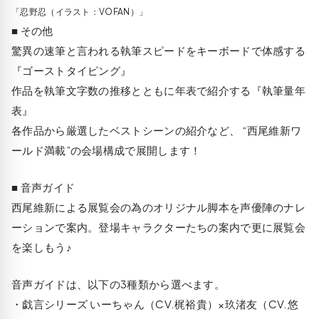
「忍野忍（イラスト：VOFAN）」
■ その他
驚異の速筆と言われる執筆スピードをキーボードで体感する
『ゴーストタイピング』
作品を執筆文字数の推移とともに年表で紹介する『執筆量年
表』
各作品から厳選したベストシーンの紹介など、 “西尾維新ワ
ールド満載”の会場構成で展開します！
■ 音声ガイド
西尾維新による展覧会の為のオリジナル脚本を声優陣のナレ
ーションで案内。登場キャラクターたちの案内で更に展覧会
を楽しもう♪
音声ガイドは、以下の3種類から選べます。
・戯言シリーズ いーちゃん（CV.梶裕貴）×玖渚友（CV.悠