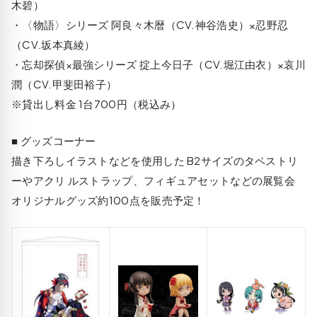
木碧）
・〈物語〉シリーズ 阿良々木暦（CV.神谷浩史）×忍野忍
（CV.坂本真綾）
・忘却探偵×最強シリーズ 掟上今日子（CV.堀江由衣）×哀川
潤（CV.甲斐田裕子）
※貸出し料金 1台700円（税込み）
■ グッズコーナー
描き下ろしイラストなどを使用した B2サイズのタペストリ
ーやアクリ ルストラップ、フィギュアセットなどの展覧会
オリジナルグッズ約100点を販売予定！