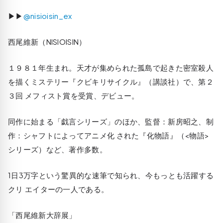
▶▶
@nisioisin_ex
西尾維新（NISIOISIN）
１９８１年生まれ。天才が集められた孤島で起きた密室殺人
を描くミステリー『クビキリサイクル』（講談社）で、第２
３回 メフィスト賞を受賞、デビュー。
同作に始まる「戯言シリーズ」のほか、監督：新房昭之、制
作：シャフトによってアニメ化 された『化物語』（<物語>
シリーズ）など、著作多数。
1日3万字という驚異的な速筆で知られ、今もっとも活躍する
クリ エイターの一人である。
「西尾維新大辞展」