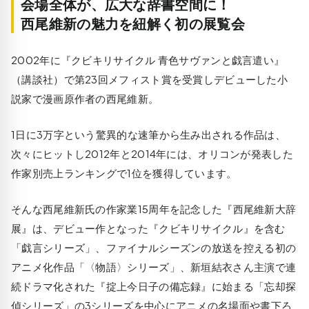
会場全体が、広大な辞書空間に！
西尾維新の魅力を紐解く初の展覧会
2002年に『クビキリサイクル 青色サヴァンと戯言遣い』
（講談社）で第23回メフィスト賞を受賞しデビューした小
説家で漫画原作者の西尾維新。
1日に3万字という驚異的な速筆から生み出される作品は、
次々にヒットし2012年と2014年には、オリコンが発表した
作家別売上ランキングで1位を獲得しています。
そんな西尾維新氏の作家業15周年を記念した『西尾維新大辞
展』は、デビュー作となった『クビキリサイクル』を含む
「戯言シリーズ」
、ファイナルシーズンの放送を控える初の
アニメ化作品
「〈物語〉シリーズ」
、新垣結衣さん主演で連
続ドラマ化された『掟上今日子の備忘録』に始まる
「忘却探
偵シリーズ」
の3シリーズを中心にアニメの名場面や書下ろ