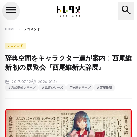
menu
search
close
search
HOME
レコメンド
chevron_right
レコメンド
辞典空間をキャラクター達が案内！西尾維
新 初の展覧会『西尾維新大辞展』
2017.07.12
2026.01.14
#忘却探偵シリーズ
#戯言シリーズ
#物語シリーズ
#西尾維新