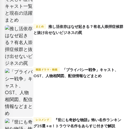
推し活依存はなぜ起きる？有名人崇拝症候群
まとめ
と抜け出せないビジネスの罠
「プライバシー戦争」キャスト、
韓国ドラマ・映画
OST、人物相関図、配信情報などまとめ
『世にも奇妙な物語』怖い名作ランキン
レコメンド
グ25選＋α！トラウマ名作をあらすじ付きで解説