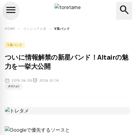
menu
search
close
search
HOME
ヴィジュアル系
V系バンド
chevron_right
chevron_right
V系バンド
ついに情報解禁の新星バンド！Altairの魅
力を一挙大公開
2015.06.05
2026.01.14
#Altair