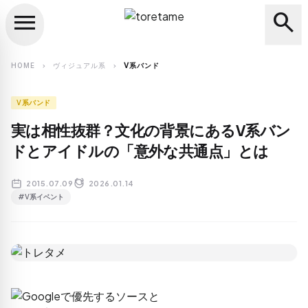
menu
search
close
search
HOME
ヴィジュアル系
V系バンド
chevron_right
chevron_right
V系バンド
実は相性抜群？文化の背景にあるV系バン
ドとアイドルの「意外な共通点」とは
2015.07.09
2026.01.14
#V系イベント