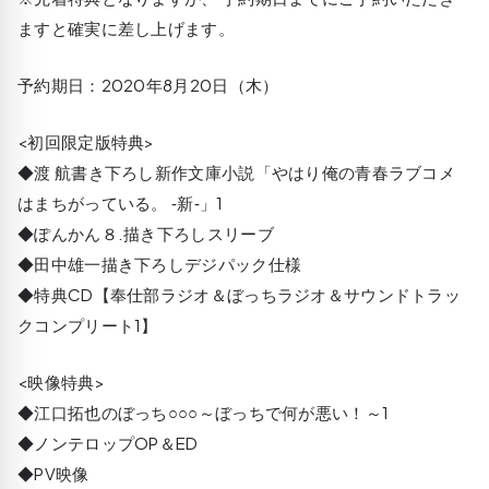
ますと確実に差し上げます。
予約期日：2020年8月20日（木）
<初回限定版特典>
◆渡 航書き下ろし新作文庫小説「やはり俺の青春ラブコメ
はまちがっている。 ‐新‐」1
◆ぽんかん８.描き下ろしスリーブ
◆田中雄一描き下ろしデジパック仕様
◆特典CD【奉仕部ラジオ＆ぼっちラジオ＆サウンドトラッ
クコンプリート1】
<映像特典>
◆江口拓也のぼっち○○○～ぼっちで何が悪い！～1
◆ノンテロップOP＆ED
◆PV映像