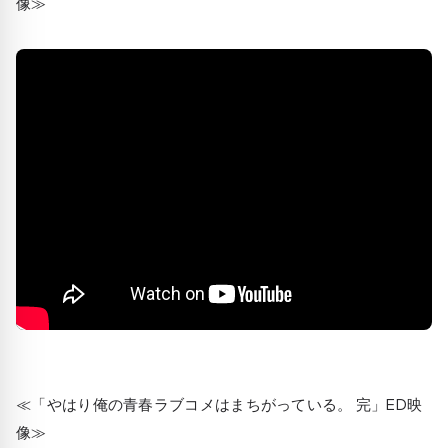
像≫
≪「やはり俺の青春ラブコメはまちがっている。 完」ED映
像≫