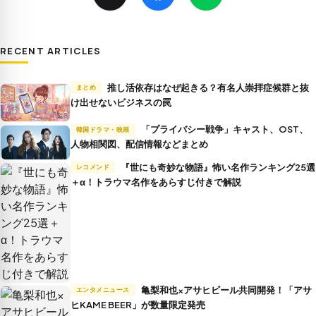
RECENT ARTICLES
推し活依存はなぜ起きる？有名人崇拝症候群と抜
まとめ
け出せないビジネスの罠
「プライバシー戦争」キャスト、OST、
韓国ドラマ・映画
人物相関図、配信情報などまとめ
『世にも奇妙な物語』怖い名作ランキング25選
レコメンド
＋α！トラウマ名作をあらすじ付きで解説
亀梨和也×アサヒビール共同開発！「アサ
エンタメニュース
ヒKAME BEER」が数量限定発売