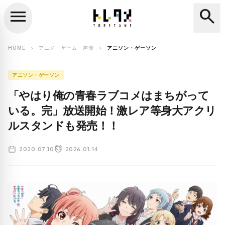
menu
search
close
search
HOME
アニメ・ゲーム・声優
アニソン・ゲーソン
chevron_right
chevron_right
アニソン・ゲーソン
「やはり俺の青春ラブコメはまちがって
いる。完」放送開始！激レア等身大アクリ
ルスタンドも発売！！
2020.07.10
2026.01.14