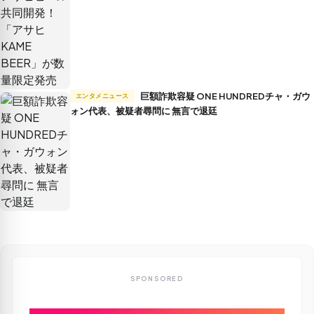
巨額詐欺容疑 ONE HUNDREDチャ・ガウ
エンタメニュース
ォン代表、被疑者尋問に 無言で退廷
SPONSORED