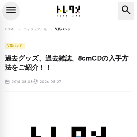
menu
search
close
search
HOME
ヴィジュアル系
V系バンド
chevron_right
chevron_right
V系バンド
過去グッズ、過去雑誌、8cmCDの入手方
法をご紹介！！
2016.08.08
2026.05.27