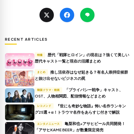
RECENT ARTICLES
歴代「戦隊ヒロイン」の現在は？強くて美しい
特撮
歴代キャスト一覧と現在の活躍まとめ
推し活依存はなぜ起きる？有名人崇拝症候群
まとめ
と抜け出せないビジネスの罠
「プライバシー戦争」キャスト、
韓国ドラマ・映画
OST、人物相関図、配信情報などまとめ
『世にも奇妙な物語』怖い名作ランキン
レコメンド
グ25選＋α！トラウマ名作をあらすじ付きで解説
亀梨和也×アサヒビール共同開発！
エンタメニュース
「アサヒKAME BEER」が数量限定発売