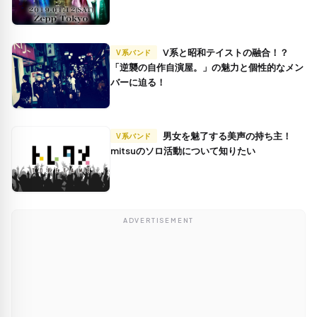
V系と昭和テイストの融合！？
V系バンド
「逆襲の自作自演屋。」の魅力と個性的なメン
バーに迫る！
男女を魅了する美声の持ち主！
V系バンド
mitsuのソロ活動について知りたい
ADVERTISEMENT