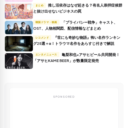
推し活依存はなぜ起きる？有名人崇拝症候群
まとめ
と抜け出せないビジネスの罠
「プライバシー戦争」キャスト、
韓国ドラマ・映画
OST、人物相関図、配信情報などまとめ
『世にも奇妙な物語』怖い名作ランキン
レコメンド
グ25選＋α！トラウマ名作をあらすじ付きで解説
亀梨和也×アサヒビール共同開発！
エンタメニュース
「アサヒKAME BEER」が数量限定発売
SPONSORED