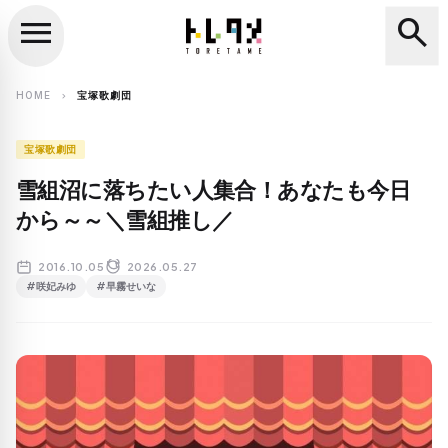
menu
search
close
search
HOME
宝塚歌劇団
chevron_right
宝塚歌劇団
雪組沼に落ちたい人集合！あなたも今日
から～～＼雪組推し／
2016.10.05
2026.05.27
#咲妃みゆ
#早霧せいな