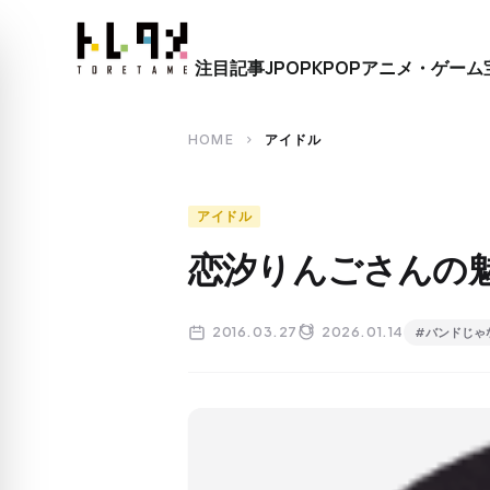
close
注目記事
JPOP
KPOP
アニメ・ゲーム
search
HOME
アイドル
chevron_right
アイドル
恋汐りんごさんの
2016.03.27
2026.01.14
#バンドじゃ