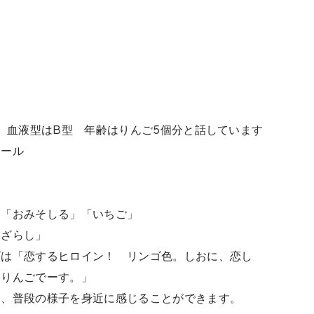
れ 血液型はB型 年齢はりんご5個分と話しています
テール
と「おみそしる」「いちご」
あざらし」
ズは「恋するヒロイン！ リンゴ色。しおに、恋し
汐りんごでーす。」
て、普段の様子を身近に感じることができます。