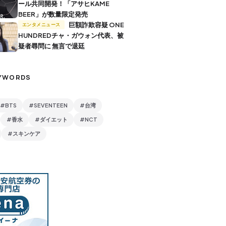
ール共同開発！「アサヒKAME
BEER」が数量限定発売
巨額詐欺容疑 ONE
エンタメニュース
HUNDREDチャ・ガウォン代表、被
疑者尋問に 無言で退廷
YWORDS
#BTS
#SEVENTEEN
#台湾
#香水
#ダイエット
#NCT
#スキンケア