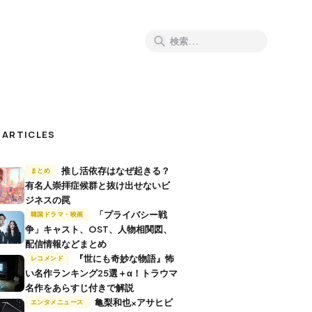
 ARTICLES
推し活依存はなぜ起きる？
まとめ
有名人崇拝症候群と抜け出せないビ
ジネスの罠
「プライバシー戦
韓国ドラマ・映画
争」キャスト、OST、人物相関図、
配信情報などまとめ
『世にも奇妙な物語』怖
レコメンド
い名作ランキング25選＋α！トラウマ
名作をあらすじ付きで解説
亀梨和也×アサヒビ
エンタメニュース