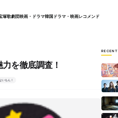
宝塚歌劇団
映画・ドラマ
韓国ドラマ・映画
レコメンド
RECENT
魅力を徹底調査！
ないもん！