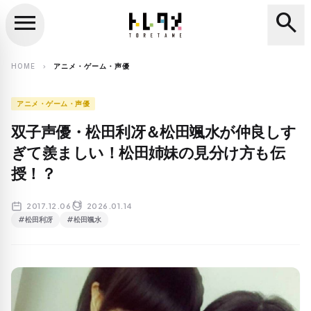
menu
search
close
search
HOME
アニメ・ゲーム・声優
chevron_right
アニメ・ゲーム・声優
双子声優・松田利冴＆松田颯水が仲良しす
ぎて羨ましい！松田姉妹の見分け方も伝
授！？
2017.12.06
2026.01.14
#松田利冴
#松田颯水