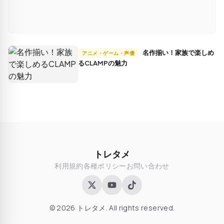
名作揃い！家族で楽しめ
アニメ・ゲーム・声優
るCLAMPの魅力
トレタメ
利用規約
各種ポリシー
お問い合わせ
© 2026 トレタメ. All rights reserved.