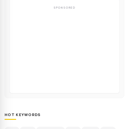
SPONSORED
HOT KEYWORDS