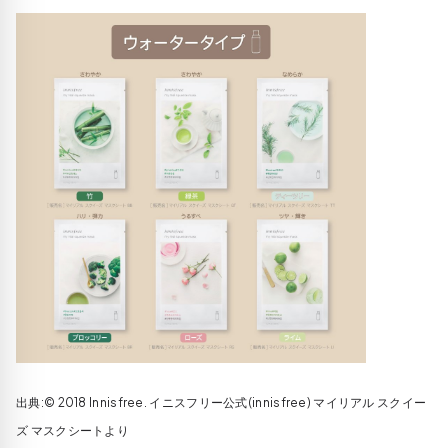
出典:© 2018 Innisfree. イニスフリー公式(innisfree) マイリアル スクイー
ズ マスクシートより