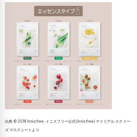
出典:© 2018 Innisfree. イニスフリー公式(innisfree) マイリアル スクイー
ズ マスクシートより