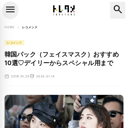
menu
search
close
search
HOME
レコメンド
chevron_right
レコメンド
韓国パック（フェイスマスク）おすすめ
10選♡デイリーからスペシャル用まで
2018.10.25
2026.01.14