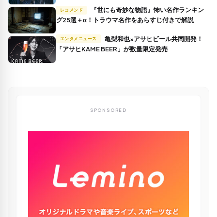
『世にも奇妙な物語』怖い名作ランキン
レコメンド
グ25選＋α！トラウマ名作をあらすじ付きで解説
亀梨和也×アサヒビール共同開発！
エンタメニュース
「アサヒKAME BEER」が数量限定発売
SPONSORED