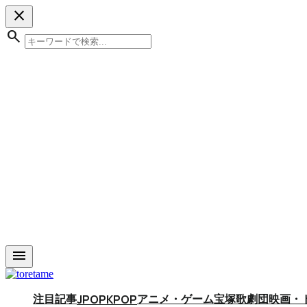
close
search
menu
注目記事
アニメ・ゲーム
宝塚歌劇団
映画・
JPOP
KPOP