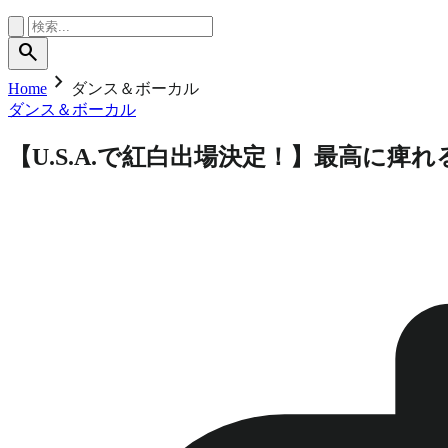
search
chevron_right
Home
ダンス＆ボーカル
ダンス＆ボーカル
【U.S.A.で紅白出場決定！】最高に痺