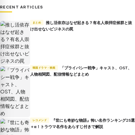
RECENT ARTICLES
推し活依存はなぜ起きる？有名人崇拝症候群と抜
まとめ
け出せないビジネスの罠
「プライバシー戦争」キャスト、OST、
韓国ドラマ・映画
人物相関図、配信情報などまとめ
『世にも奇妙な物語』怖い名作ランキング25選
レコメンド
＋α！トラウマ名作をあらすじ付きで解説