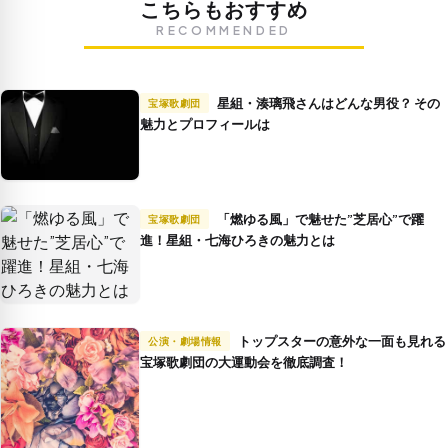
こちらもおすすめ
RECOMMENDED
星組・湊璃飛さんはどんな男役？ その
宝塚歌劇団
魅力とプロフィールは
「燃ゆる風」で魅せた”芝居心”で躍
宝塚歌劇団
進！星組・七海ひろきの魅力とは
トップスターの意外な一面も見れる
公演・劇場情報
宝塚歌劇団の大運動会を徹底調査！