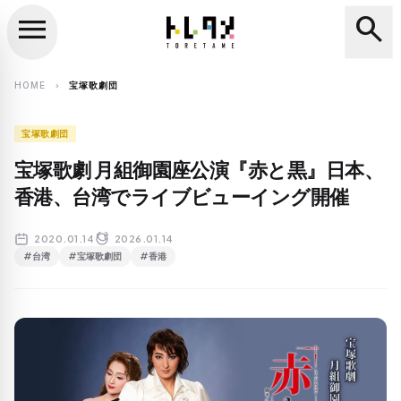
menu
search
close
search
HOME
宝塚歌劇団
chevron_right
宝塚歌劇団
宝塚歌劇 月組御園座公演『赤と黒』日本、
香港、台湾でライブビューイング開催
2020.01.14
2026.01.14
#台湾
#宝塚歌劇団
#香港