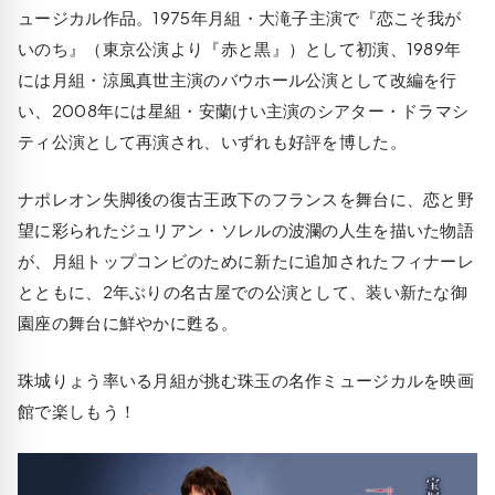
ュージカル作品。1975年月組・大滝子主演で『恋こそ我が
いのち』（東京公演より『赤と黒』）として初演、1989年
には月組・涼風真世主演のバウホール公演として改編を行
い、2008年には星組・安蘭けい主演のシアター・ドラマシ
ティ公演として再演され、いずれも好評を博した。
ナポレオン失脚後の復古王政下のフランスを舞台に、恋と野
望に彩られたジュリアン・ソレルの波瀾の人生を描いた物語
が、月組トップコンビのために新たに追加されたフィナーレ
とともに、2年ぶりの名古屋での公演として、装い新たな御
園座の舞台に鮮やかに甦る。
珠城りょう率いる月組が挑む珠玉の名作ミュージカルを映画
館で楽しもう！