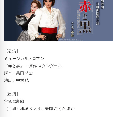
【公演】
ミュージカル・ロマン
『赤と黒』 －原作 スタンダール－
脚本／柴田 侑宏
演出／中村 暁
【出演】
宝塚歌劇団
（月組）珠城 りょう、美園 さくら ほか