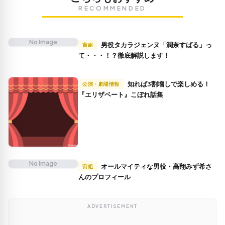
RECOMMENDED
No Image
男役タカラジェンヌ「潤奈すばる」っ
宙組
て・・・！？徹底解説します！
知れば3割増しで楽しめる！
公演・劇場情報
『エリザベート』こぼれ話集
No Image
オールマイティな男役・高翔みず希さ
宙組
んのプロフィール
ADVERTISEMENT