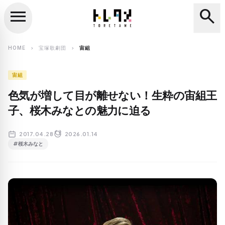
menu
search
close
search
HOME
宝塚歌劇団
宙組
chevron_right
chevron_right
宙組
色気が増して目が離せない！生粋の宙組王
子、桜木みなとの魅力に迫る
2017.04.28
2026.01.14
#桜木みなと