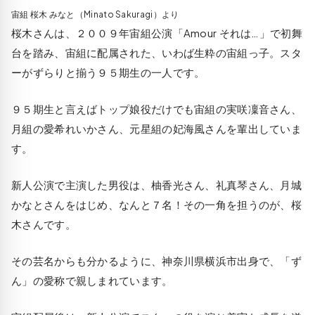
宙組 桜木 みなと（Minato Sakuragi）より
桜木さんは、２００９年宙組公演「Amour それは…」で初舞
台を踏み、宙組に配属された、いわば生粋の宙組っ子。スタ
ーがずらりと揃う９５期生の一人です。
９５期生と言えばトップ娘役だけでも宙組の実咲凜音さん、
月組の愛希れいかさん、元星組の妃海風さんを輩出していま
す。
新人公演で主演した男役は、柚香光さん、礼真琴さん、月城
かなとさんをはじめ、なんと７名！その一角を担うのが、桜
木さんです。
その芸名からも分かるように、神奈川県横浜市出身で、「ず
ん」の愛称で親しまれています。