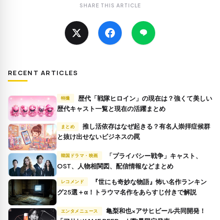
SHARE THIS ARTICLE
RECENT ARTICLES
歴代「戦隊ヒロイン」の現在は？強くて美しい
特撮
歴代キャスト一覧と現在の活躍まとめ
推し活依存はなぜ起きる？有名人崇拝症候群
まとめ
と抜け出せないビジネスの罠
「プライバシー戦争」キャスト、
韓国ドラマ・映画
OST、人物相関図、配信情報などまとめ
『世にも奇妙な物語』怖い名作ランキン
レコメンド
グ25選＋α！トラウマ名作をあらすじ付きで解説
亀梨和也×アサヒビール共同開発！
エンタメニュース