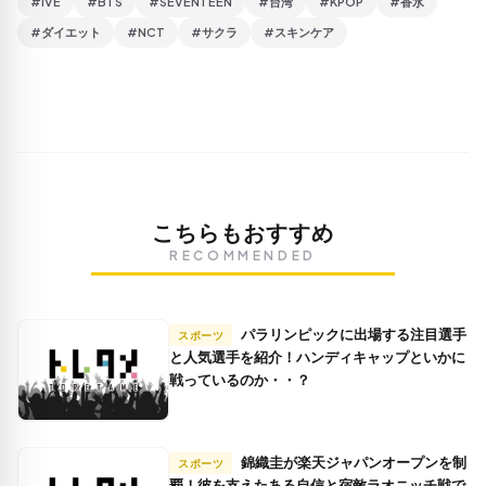
#IVE
#BTS
#SEVENTEEN
#台湾
#KPOP
#香水
#ダイエット
#NCT
#サクラ
#スキンケア
こちらもおすすめ
RECOMMENDED
パラリンピックに出場する注目選手
スポーツ
と人気選手を紹介！ハンディキャップといかに
戦っているのか・・？
錦織圭が楽天ジャパンオープンを制
スポーツ
覇！彼を支えたある自信と宿敵ラオニッチ戦で