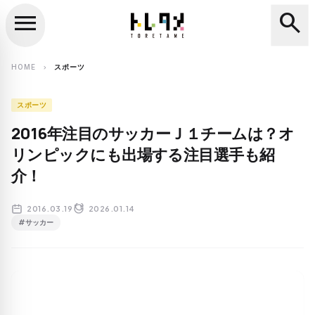
menu
search
close
search
HOME
スポーツ
chevron_right
スポーツ
2016年注目のサッカーＪ１チームは？オ
リンピックにも出場する注目選手も紹
介！
2016.03.19
2026.01.14
#サッカー