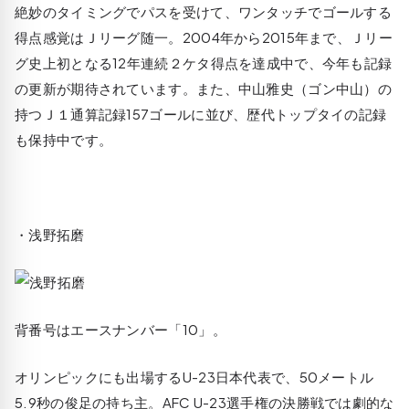
絶妙のタイミングでパスを受けて、ワンタッチでゴールする
得点感覚はＪリーグ随一。2004年から2015年まで、Ｊリー
グ史上初となる12年連続２ケタ得点を達成中で、今年も記録
の更新が期待されています。また、中山雅史（ゴン中山）の
持つＪ１通算記録157ゴールに並び、歴代トップタイの記録
も保持中です。
・浅野拓磨
背番号はエースナンバー「10」。
オリンピックにも出場するU-23日本代表で、50メートル
5.9秒の俊足の持ち主。AFC U-23選手権の決勝戦では劇的な