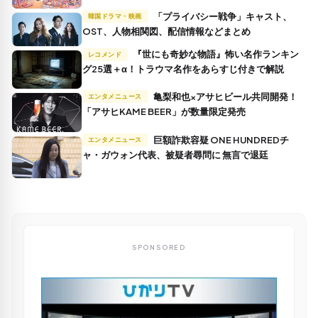
「プライバシー戦争」キャスト、
韓国ドラマ・映画
OST、人物相関図、配信情報などまとめ
『世にも奇妙な物語』怖い名作ランキン
レコメンド
グ25選＋α！トラウマ名作をあらすじ付きで解説
亀梨和也×アサヒビール共同開発！
エンタメニュース
「アサヒKAME BEER」が数量限定発売
巨額詐欺容疑 ONE HUNDREDチ
エンタメニュース
ャ・ガウォン代表、被疑者尋問に 無言で退廷
SPONSORED