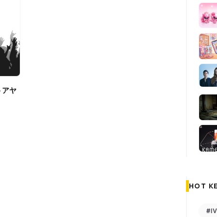
HOT K
#I