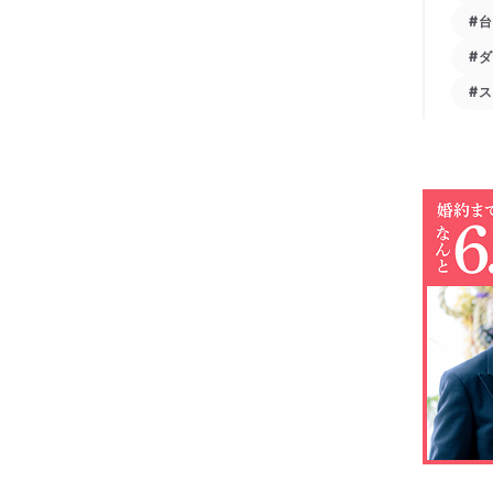
#
#
#