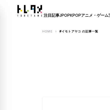
close
注目記事
JPOP
KPOP
アニメ・ゲーム
search
HOME
#イモトアヤコ の記事一覧
chevron_right