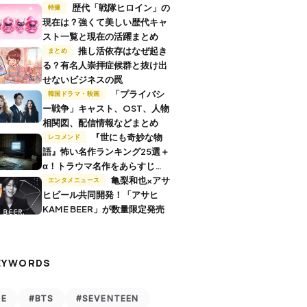
歴代「戦隊ヒロイン」の
特撮
現在は？強くて美しい歴代キャ
スト一覧と現在の活躍まとめ
推し活依存はなぜ起き
まとめ
る？有名人崇拝症候群と抜け出
せないビジネスの罠
「プライバシ
韓国ドラマ・映画
ー戦争」キャスト、OST、人物
相関図、配信情報などまとめ
『世にも奇妙な物
レコメンド
語』怖い名作ランキング25選＋
α！トラウマ名作をあらすじ付
きで解説
亀梨和也×アサ
エンタメニュース
ヒビール共同開発！「アサヒ
KAME BEER」が数量限定発売
EYWORDS
VE
#BTS
#SEVENTEEN