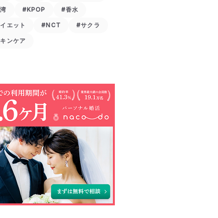
台湾
#KPOP
#香水
ダイエット
#NCT
#サクラ
スキンケア