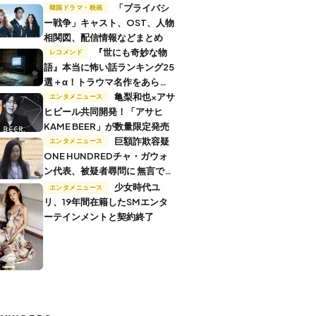
「プライバシ
韓国ドラマ・映画
ー戦争」キャスト、OST、人物
相関図、配信情報などまとめ
『世にも奇妙な物
レコメンド
語』本当に怖い話ランキング25
選＋α！トラウマ名作をあらす
じ付きで解説
亀梨和也×アサ
エンタメニュース
ヒビール共同開発！「アサヒ
KAME BEER」が数量限定発売
巨額詐欺容疑
エンタメニュース
ONE HUNDREDチャ・ガウォ
ン代表、被疑者尋問に 無言で退
廷
少女時代ユ
エンタメニュース
リ、19年間在籍したSMエンタ
ーテインメントと契約終了