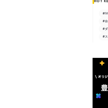
HOT K
#I
#
#
#