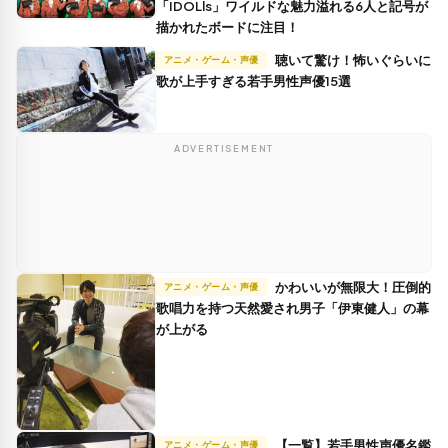
「IDOLls」ワイルドな魅力溢れる6人と記号が
描かれたボードに注目！
聴いて驚け！怖いぐらいに
アニメ・ゲーム・声優
歌が上手すぎる若手男性声優15選
ADVERTISEMENT
かわいいが無限大！圧倒的
アニメ・ゲーム・声優
歌唱力を持つ天然愛され男子「伊東健人」の幕
が上がる
【一覧】若手男性声優名鑑
アニメ・ゲーム・声優