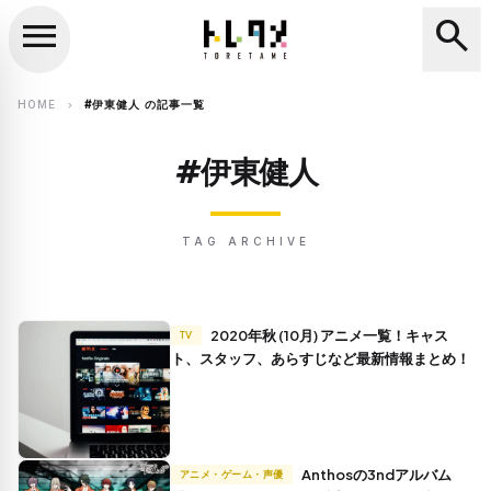
menu
search
close
search
HOME
#伊東健人 の記事一覧
chevron_right
#伊東健人
TAG ARCHIVE
2020年秋 (10月) アニメ一覧！キャス
TV
ト、スタッフ、あらすじなど最新情報まとめ！
Anthosの3ndアルバム
アニメ・ゲーム・声優