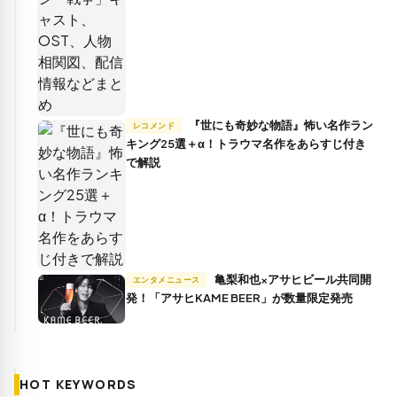
『世にも奇妙な物語』怖い名作ラン
レコメンド
キング25選＋α！トラウマ名作をあらすじ付き
で解説
亀梨和也×アサヒビール共同開
エンタメニュース
発！「アサヒKAME BEER」が数量限定発売
HOT KEYWORDS