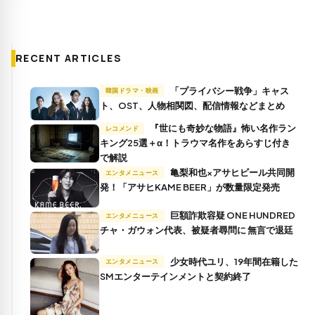
RECENT ARTICLES
「プライバシー戦争」キャス
韓国ドラマ・映画
ト、OST、人物相関図、配信情報などまとめ
『世にも奇妙な物語』怖い名作ラン
レコメンド
キング25選＋α！トラウマ名作をあらすじ付き
で解説
亀梨和也×アサヒビール共同開
エンタメニュース
発！「アサヒKAME BEER」が数量限定発売
巨額詐欺容疑 ONE HUNDRED
エンタメニュース
チャ・ガウォン代表、被疑者尋問に 無言で退廷
少女時代ユリ、19年間在籍した
エンタメニュース
SMエンターテインメントと契約終了