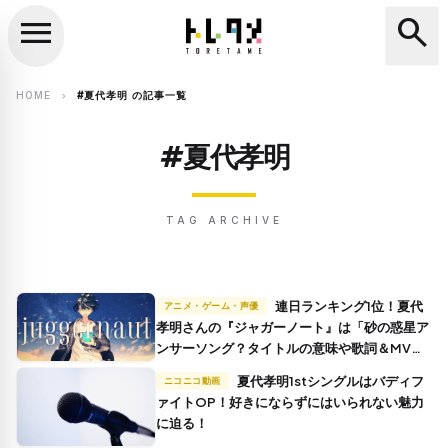
menu
search
close
search
HOME
#夏代孝明 の記事一覧
chevron_right
#夏代孝明
TAG ARCHIVE
連日ランキング1位！夏代
アニメ・ゲーム・声優
孝明さんの『ジャガーノート』は「砂の惑星ア
ンサーソング？タイトルの意味や歌詞＆MVを
考察
夏代孝明1stシングルはバディフ
ニコニコ動画
ァイトOP！好きにならずにはいられない魅力
に迫る！