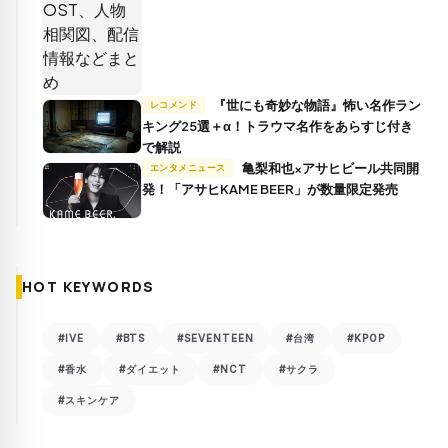
『世にも奇妙な物語』怖い名作ラン
レコメンド
キング25選＋α！トラウマ名作をあらすじ付き
で解説
亀梨和也×アサヒビール共同開
エンタメニュース
発！「アサヒKAME BEER」が数量限定発売
HOT KEYWORDS
#IVE
#BTS
#SEVENTEEN
#台湾
#KPOP
#香水
#ダイエット
#NCT
#サクラ
#スキンケア