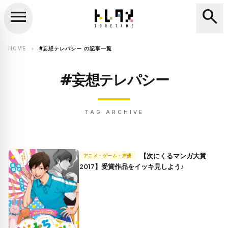
menu
search
close
search
HOME
#妄想テレパシー の記事一覧
chevron_right
#妄想テレパシー
TAG ARCHIVE
【次にくるマンガ大賞
アニメ・ゲーム・声優
2017】受賞作品をイッキ見しよう♪