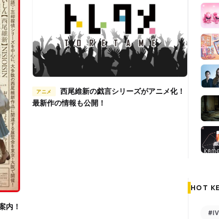
西尾維新の戯言シリーズがアニメ化！
アニメ
最新作の情報も公開！
HOT K
#I