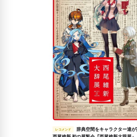
辞典空間をキャラクター達が案内！
レコメンド
西尾維新 初の展覧会『西尾維新大辞展』