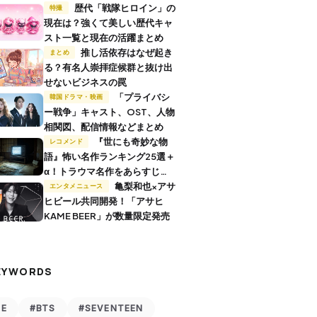
歴代「戦隊ヒロイン」の
特撮
現在は？強くて美しい歴代キャ
スト一覧と現在の活躍まとめ
推し活依存はなぜ起き
まとめ
る？有名人崇拝症候群と抜け出
せないビジネスの罠
「プライバシ
韓国ドラマ・映画
ー戦争」キャスト、OST、人物
相関図、配信情報などまとめ
『世にも奇妙な物
レコメンド
語』怖い名作ランキング25選＋
α！トラウマ名作をあらすじ付
きで解説
亀梨和也×アサ
エンタメニュース
ヒビール共同開発！「アサヒ
KAME BEER」が数量限定発売
EYWORDS
VE
#BTS
#SEVENTEEN