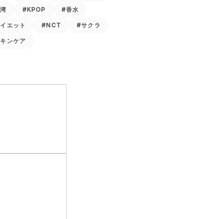
台湾
#KPOP
#香水
ダイエット
#NCT
#サクラ
スキンケア