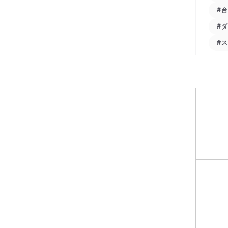
#
#
#