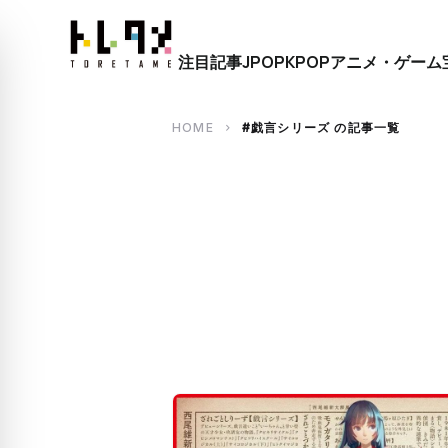
close
注目記事
JPOP
KPOP
アニメ・ゲーム
search
HOME
#戯言シリーズ の記事一覧
chevron_right