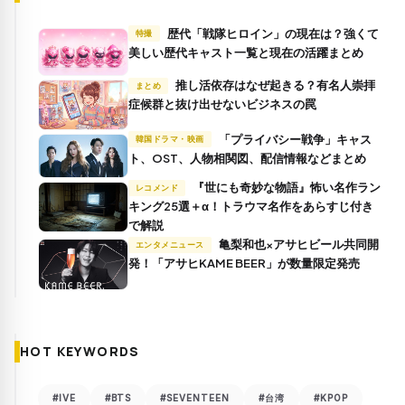
歴代「戦隊ヒロイン」の現在は？強くて
特撮
美しい歴代キャスト一覧と現在の活躍まとめ
推し活依存はなぜ起きる？有名人崇拝
まとめ
症候群と抜け出せないビジネスの罠
「プライバシー戦争」キャス
韓国ドラマ・映画
ト、OST、人物相関図、配信情報などまとめ
『世にも奇妙な物語』怖い名作ラン
レコメンド
キング25選＋α！トラウマ名作をあらすじ付き
で解説
亀梨和也×アサヒビール共同開
エンタメニュース
発！「アサヒKAME BEER」が数量限定発売
HOT KEYWORDS
#IVE
#BTS
#SEVENTEEN
#台湾
#KPOP