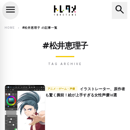
menu
search
close
search
HOME
#松井恵理子 の記事一覧
chevron_right
#松井恵理子
TAG ARCHIVE
イラストレーター、原作者
アニメ・ゲーム・声優
も驚く腕前！絵が上手すぎる女性声優16選