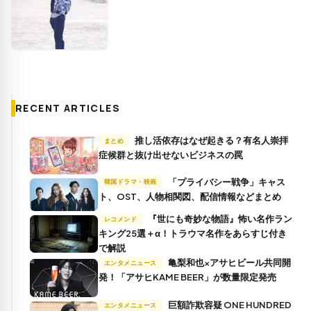
RECENT ARTICLES
推し活依存はなぜ起きる？有名人崇拝
まとめ
症候群と抜け出せないビジネスの罠
「プライバシー戦争」キャス
韓国ドラマ・映画
ト、OST、人物相関図、配信情報などまとめ
『世にも奇妙な物語』怖い名作ラン
レコメンド
キング25選＋α！トラウマ名作をあらすじ付き
で解説
亀梨和也×アサヒビール共同開
エンタメニュース
発！「アサヒKAME BEER」が数量限定発売
巨額詐欺容疑 ONE HUNDRED
エンタメニュース