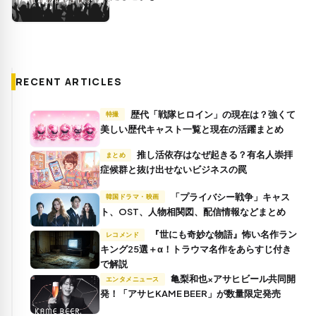
RECENT ARTICLES
歴代「戦隊ヒロイン」の現在は？強くて
特撮
美しい歴代キャスト一覧と現在の活躍まとめ
推し活依存はなぜ起きる？有名人崇拝
まとめ
症候群と抜け出せないビジネスの罠
「プライバシー戦争」キャス
韓国ドラマ・映画
ト、OST、人物相関図、配信情報などまとめ
『世にも奇妙な物語』怖い名作ラン
レコメンド
キング25選＋α！トラウマ名作をあらすじ付き
で解説
亀梨和也×アサヒビール共同開
エンタメニュース
発！「アサヒKAME BEER」が数量限定発売