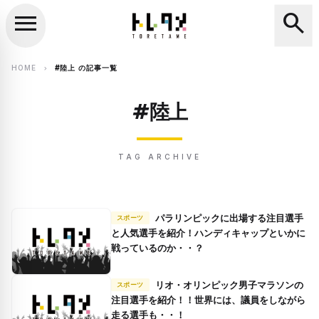
menu
search
close
search
HOME
#陸上 の記事一覧
chevron_right
#陸上
TAG ARCHIVE
パラリンピックに出場する注目選手
スポーツ
と人気選手を紹介！ハンディキャップといかに
戦っているのか・・？
リオ・オリンピック男子マラソンの
スポーツ
注目選手を紹介！！世界には、議員をしながら
走る選手も・・！