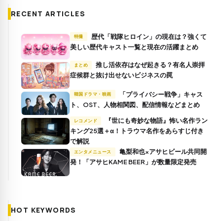
RECENT ARTICLES
歴代「戦隊ヒロイン」の現在は？強くて
特撮
美しい歴代キャスト一覧と現在の活躍まとめ
推し活依存はなぜ起きる？有名人崇拝
まとめ
症候群と抜け出せないビジネスの罠
「プライバシー戦争」キャス
韓国ドラマ・映画
ト、OST、人物相関図、配信情報などまとめ
『世にも奇妙な物語』怖い名作ラン
レコメンド
キング25選＋α！トラウマ名作をあらすじ付き
で解説
亀梨和也×アサヒビール共同開
エンタメニュース
発！「アサヒKAME BEER」が数量限定発売
HOT KEYWORDS