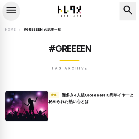
menu
search
close
search
HOME
#GREEEEN の記事一覧
chevron_right
#GREEEEN
TAG ARCHIVE
謎多き4人組GReeeeN10周年イヤーと
音楽
秘められた熱い心とは