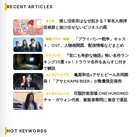
RECENT ARTICLES
推し活依存はなぜ起きる？有名人崇拝
まとめ
症候群と抜け出せないビジネスの罠
「プライバシー戦争」キャス
韓国ドラマ・映画
ト、OST、人物相関図、配信情報などまとめ
『世にも奇妙な物語』怖い名作ラン
レコメンド
キング25選＋α！トラウマ名作をあらすじ付き
で解説
亀梨和也×アサヒビール共同開
エンタメニュース
発！「アサヒKAME BEER」が数量限定発売
巨額詐欺容疑 ONE HUNDRED
エンタメニュース
チャ・ガウォン代表、被疑者尋問に 無言で退廷
HOT KEYWORDS