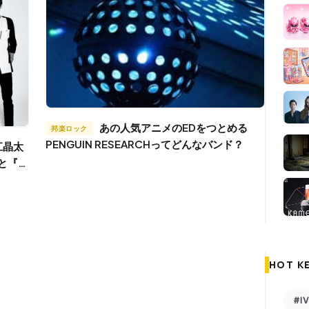
あの人気アニメのEDをつとめる
邦楽ロック
PENGUIN RESEARCHってどんなバンド？
力と『堀
HOT K
#I