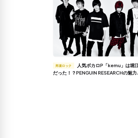
人気ボカロP「kemu」は堀江晶太
邦楽ロック
だった！？PENGUIN RESEARCHの魅
江晶太≒kemu』の関係性