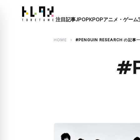
close
注目記事
JPOP
KPOP
アニメ・ゲーム
search
HOME
#PENGUIN RESEARCH の記事
chevron_right
#P