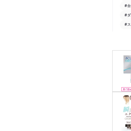
#
#
#