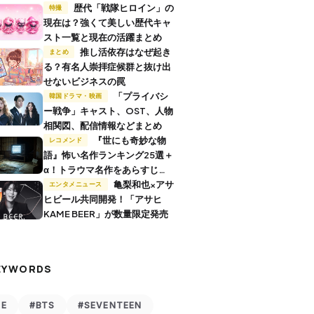
歴代「戦隊ヒロイン」の
特撮
現在は？強くて美しい歴代キャ
スト一覧と現在の活躍まとめ
推し活依存はなぜ起き
まとめ
る？有名人崇拝症候群と抜け出
せないビジネスの罠
「プライバシ
韓国ドラマ・映画
ー戦争」キャスト、OST、人物
相関図、配信情報などまとめ
『世にも奇妙な物
レコメンド
語』怖い名作ランキング25選＋
α！トラウマ名作をあらすじ付
きで解説
亀梨和也×アサ
エンタメニュース
ヒビール共同開発！「アサヒ
KAME BEER」が数量限定発売
EYWORDS
VE
#BTS
#SEVENTEEN