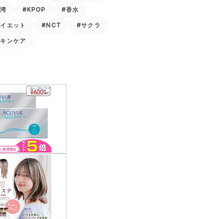
台湾
#KPOP
#香水
ダイエット
#NCT
#サクラ
スキンケア