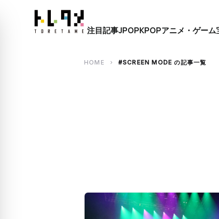
close
注目記事
JPOP
KPOP
アニメ・ゲーム
search
HOME
#SCREEN MODE の記事一覧
chevron_right