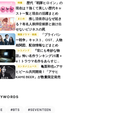
歴代「戦隊ヒロイン」の
特撮
現在は？強くて美しい歴代キャ
スト一覧と現在の活躍まとめ
推し活依存はなぜ起き
まとめ
る？有名人崇拝症候群と抜け出
せないビジネスの罠
「プライバシ
韓国ドラマ・映画
ー戦争」キャスト、OST、人物
相関図、配信情報などまとめ
『世にも奇妙な物
レコメンド
語』怖い名作ランキング25選＋
α！トラウマ名作をあらすじ付
きで解説
亀梨和也×アサ
エンタメニュース
ヒビール共同開発！「アサヒ
KAME BEER」が数量限定発売
EYWORDS
VE
#BTS
#SEVENTEEN