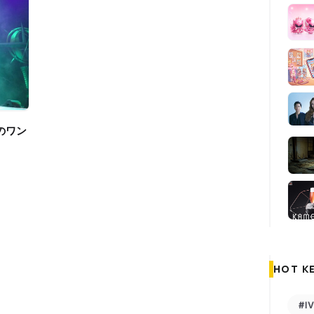
HOT K
#I