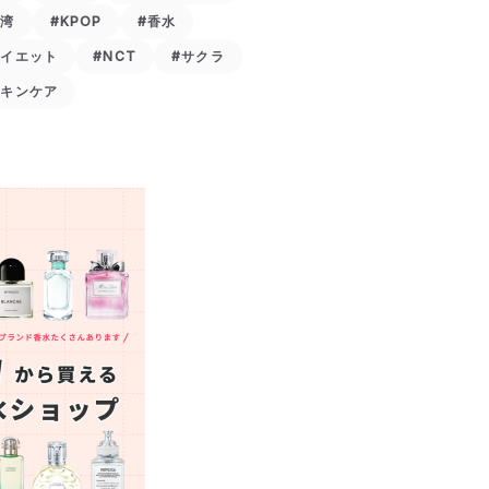
台湾
#KPOP
#香水
ダイエット
#NCT
#サクラ
スキンケア