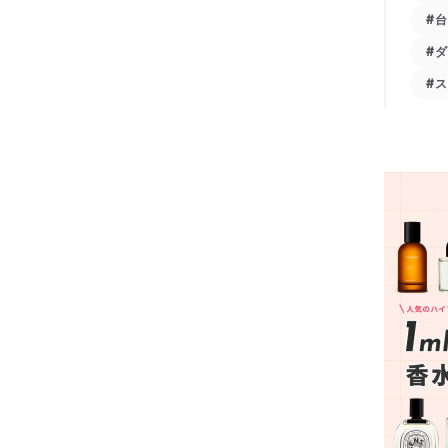
#
#
#