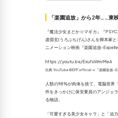
「楽園追放」から2年……東
『魔法少女まどか☆マギカ』『PSYC
虚淵玄(うろぶちげん)さんを脚本家
ニメーション映画『楽園追放-Expelled F
https://youtu.be/ExufsWmrMeA
出典:YouTube ©EFP.official ≪『楽園追放 
人類の98%が肉体を捨て、電脳世界
件をきっかけに保安要員のアンジェ
る物語。
「可愛すぎる美少女キャラ」と「迫