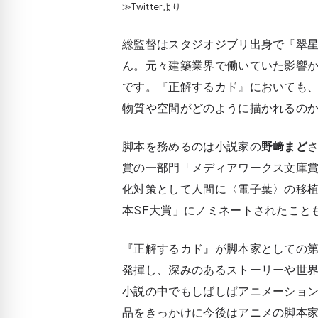
≫Twitterより
総監督はスタジオジブリ出身で『翠
ん。元々建築業界で働いていた影響
です。『正解するカド』においても
物質や空間がどのように描かれるの
脚本を務めるのは小説家の
野﨑まど
賞の一部門「メディアワークス文庫
化対策として人間に〈電子葉〉の移植
本SF大賞」にノミネートされたこと
『正解するカド』が脚本家としての第
発揮し、深みのあるストーリーや世
小説の中でもしばしばアニメーショ
品をきっかけに今後はアニメの脚本