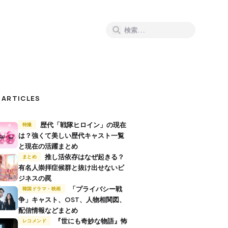
 ARTICLES
歴代「戦隊ヒロイン」の現在
特撮
は？強くて美しい歴代キャスト一覧
と現在の活躍まとめ
推し活依存はなぜ起きる？
まとめ
有名人崇拝症候群と抜け出せないビ
ジネスの罠
「プライバシー戦
韓国ドラマ・映画
争」キャスト、OST、人物相関図、
配信情報などまとめ
『世にも奇妙な物語』怖
レコメンド