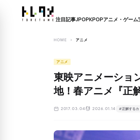
close
注目記事
JPOP
KPOP
アニメ・ゲーム
search
HOME
アニメ
chevron_right
アニメ
東映アニメーショ
地！春アニメ『正
2017.03.04
2026.01.14
#正解するカ