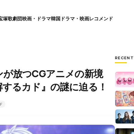
宝塚歌劇団
映画・ドラマ
韓国ドラマ・映画
レコメンド
RECENT
ンが放つCGアニメの新境
解するカド』の謎に迫る！
ド