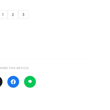
1
2
3
HARE THIS ARTICLE