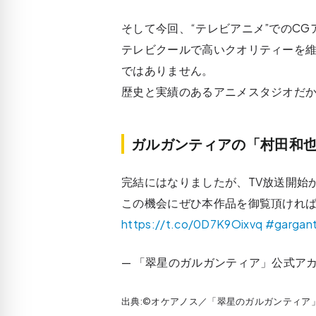
そして今回、“テレビアニメ”でのC
テレビクールで高いクオリティーを
ではありません。
歴史と実績のあるアニメスタジオだ
ガルガンティアの「村田和也
完結にはなりましたが、TV放送開始
この機会にぜひ本作品を御覧頂ければ
https://t.co/0D7K9Oixvq
#gargant
— 「翠星のガルガンティア」公式アカウント
出典:©オケアノス／「翠星のガルガンティア