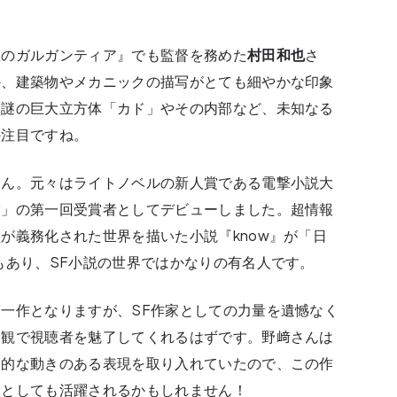
星のガルガンティア』でも監督を務めた
村田和也
さ
か、建築物やメカニックの描写がとても細やかな印象
、謎の巨大立方体「カド」やその内部など、未知なる
か注目ですね。
さん。元々はライトノベルの新人賞である電撃小説大
賞」の第一回受賞者としてデビューしました。超情報
が義務化された世界を描いた小説『know』が「日
もあり、SF小説の世界ではかなりの有名人です。
一作となりますが、SF作家としての力量を遺憾なく
界観で視聴者を魅了してくれるはずです。野﨑さんは
ン的な動きのある表現を取り入れていたので、この作
家としても活躍されるかもしれません！