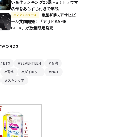
い名作ランキング25選＋α！トラウマ
名作をあらすじ付きで解説
亀梨和也×アサヒビ
エンタメニュース
ール共同開発！「アサヒKAME
BEER」が数量限定発売
YWORDS
#BTS
#SEVENTEEN
#台湾
#香水
#ダイエット
#NCT
#スキンケア