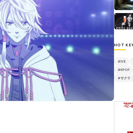
HOT KE
#IVE
#KPOP
#サクラ