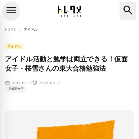
menu
search
close
search
HOME
アイドル
chevron_right
アイドル
アイドル活動と勉学は両立できる！仮面
女子・桜雪さんの東大合格勉強法
2016.09.17
2026.05.27
#仮面女子