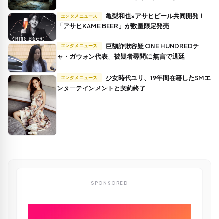
亀梨和也×アサヒビール共同開発！
エンタメニュース
「アサヒKAME BEER」が数量限定発売
巨額詐欺容疑 ONE HUNDREDチ
エンタメニュース
ャ・ガウォン代表、被疑者尋問に 無言で退廷
少女時代ユリ、19年間在籍したSMエ
エンタメニュース
ンターテインメントと契約終了
SPONSORED