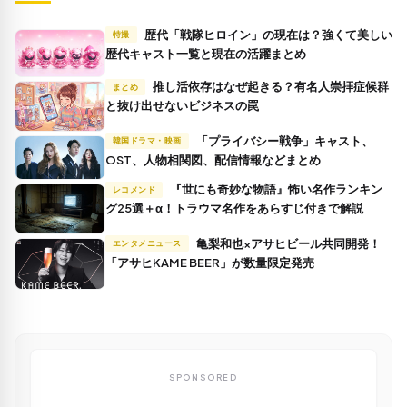
歴代「戦隊ヒロイン」の現在は？強くて美しい
特撮
歴代キャスト一覧と現在の活躍まとめ
推し活依存はなぜ起きる？有名人崇拝症候群
まとめ
と抜け出せないビジネスの罠
「プライバシー戦争」キャスト、
韓国ドラマ・映画
OST、人物相関図、配信情報などまとめ
『世にも奇妙な物語』怖い名作ランキン
レコメンド
グ25選＋α！トラウマ名作をあらすじ付きで解説
亀梨和也×アサヒビール共同開発！
エンタメニュース
「アサヒKAME BEER」が数量限定発売
SPONSORED