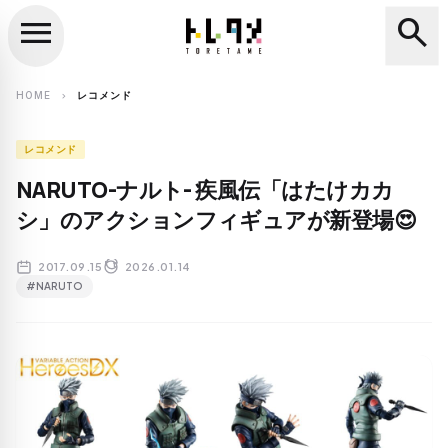
menu
search
close
search
HOME
レコメンド
chevron_right
レコメンド
NARUTO-ナルト- 疾風伝「はたけカカ
シ」のアクションフィギュアが新登場😍
2017.09.15
2026.01.14
#NARUTO