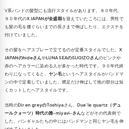
V系バンドの髪型にも流行スタイルがあります。８０年代、
９０年代の
X JAPANが全盛期
を迎えていたころには、
男性で
も髪の毛を腰ぐらいまでの長さまで伸ばしたり、エクステを
付けていました。
その髪をヘアスプレーで立てるのが定番スタイルでした。
X
JAPANのhideさん
や
LUNA SEAのSUGIZOさん
のピンクや
赤のヘアカラーに染める人が多かった時代です。９０年代終
わりになってくると、
ヤン毛
というヘアスタイルがバンドマ
ンの中で定着していました。襟足だけ伸ばして他の部分は短
くカットしたヘアスタイルです。
当時の
Dir en greyのToshiya
さん、
Due’le quartz（デュ
ールクォーツ）時代の雅-miyavi-さん
などがその代表例で
した。バンギャルたちの中にはバンドマンと同じヤン毛を伸
ばす子もいました。