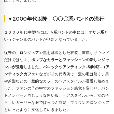
▼2000年代以降 〇〇〇系バンドの流行
２０００年代中盤頃には、V系バンドの中には、
オサレ系
と
いうジャンルのバンドが話題となっていました。
従来の、ロングヘアや黒を基調とした衣装、重厚なサウンド
だけではなく、
ポップなカラーとファッションの新しいジャ
ンルが登場
しました。
バロック
や
アンティック-珈琲店-（ア
ンティックカフェ）
などがその代表例で、髪の毛は短く、黒
や茶髪などの一般的なカラーのヘアスタイルが浸透し始めま
した。ファンの子の中でのファッション感覚も変わり、バン
ドメンバーと同じような黒い服、ヘアスタイルから、女の子
らしいガーリーな服でぱっつん前髪、ブラウンのロングヘア
といったように変化していきました。