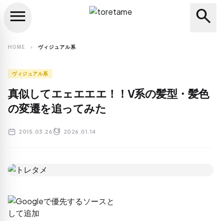
menu
search
close
search
HOME
ヴィジュアル系
chevron_right
ヴィジュアル系
真似してエェエエエ！！V系の髪型・髪色
の変遷を追ってみた
2015.03.26
2026.01.14