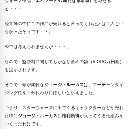
ウォーズ作品
『エピソード4/新たなる希望』
をみせる
と・・・
経営陣の中にこの作品が売れると言ってくれた人は１人もい
なかったそうです・・。
今では考えられませんが・・・。
なので、監督料に関してもかなり低めの額（5,000万円程）
を提示されます。
そこで、頭が柔軟な
ジョージ・ルーカス
は、マーチャンダイ
ジング権を半分代わりにほしいと訴えました。
つまり、スターウォーズに出てくるキャラクターなどが売れ
た時に
ジョージ・ルーカス
に
権利所得
が入ってくる仕組みを
つくったわけです。