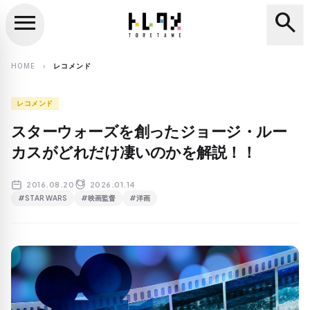
menu
search
close
search
HOME
レコメンド
chevron_right
レコメンド
スターウォーズを創ったジョージ・ルー
カスがどれだけ凄いのかを解説！！
2016.08.20
2026.01.14
#STAR WARS
#映画監督
#洋画