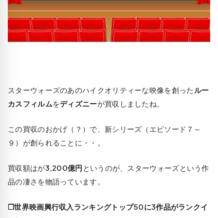
スターウォーズのあのハイクオリティーな映像を創った
ルー
カスフィルム
を
ディズニー
が買収しましたね。
この買収のおかげ（？）で、新シリーズ（エピソード７～
９）が創られることに・・。
買収額はが
3,200億円
というのが、スターウォーズという作
品の凄さを物語っています。
❒世界映画興行収入ランキングトップ50に3作品がランクイ