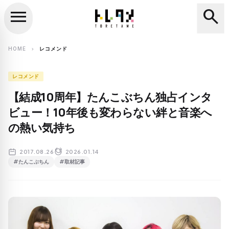
menu
search
close
search
HOME
レコメンド
chevron_right
レコメンド
【結成10周年】たんこぶちん独占インタ
ビュー！10年後も変わらない絆と音楽へ
の熱い気持ち
2017.08.26
2026.01.14
#たんこぶちん
#取材記事