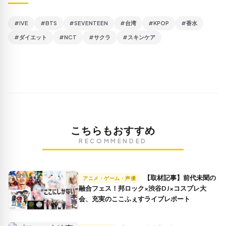
#IVE
#BTS
#SEVENTEEN
#台湾
#KPOP
#香水
#ダイエット
#NCT
#サクラ
#スキンケア
こちらもおすすめ
RECOMMENDED
【取材記事】前代未聞の
アニメ・ゲーム・声優
融合フェス！邦ロック×渋谷DJ×コスプレ大
会、充実のここふぇすライブレポート