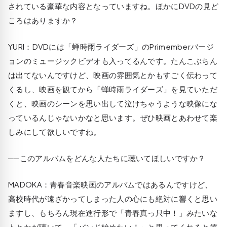
されている豪華な内容となっていますね。ほかにDVDの見ど
ころはありますか？
YURI
：DVDには「蝉時雨ライダーズ」のPrimemberバージ
ョンのミュージックビデオも入ってるんです。たんこぶちん
は出てないんですけど、映画の雰囲気とかもすごく伝わって
くるし、映画を観てから「蝉時雨ライダーズ」を見ていただ
くと、映画のシーンを思い出して泣けちゃうような映像にな
っているんじゃないかなと思います。ぜひ映画とあわせて楽
しみにして欲しいですね。
──このアルバムをどんな人たちに聴いてほしいですか？
MADOKA
：青春音楽映画のアルバムではあるんですけど、
高校時代が遠ざかってしまった人の心にも絶対に響くと思い
ますし、もちろん現在進行形で「青春真っ只中！」みたいな
人とかが聴いて、「バンド始めたい！」と思ってくれると嬉