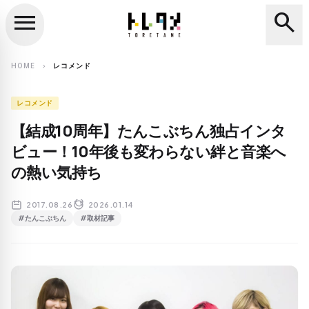
menu
search
close
search
HOME
レコメンド
chevron_right
レコメンド
【結成10周年】たんこぶちん独占インタ
ビュー！10年後も変わらない絆と音楽へ
の熱い気持ち
2017.08.26
2026.01.14
#たんこぶちん
#取材記事