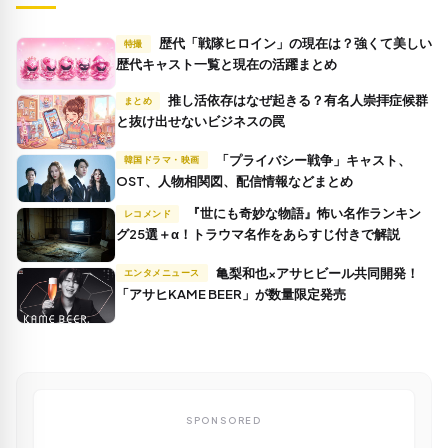
歴代「戦隊ヒロイン」の現在は？強くて美しい
特撮
歴代キャスト一覧と現在の活躍まとめ
推し活依存はなぜ起きる？有名人崇拝症候群
まとめ
と抜け出せないビジネスの罠
「プライバシー戦争」キャスト、
韓国ドラマ・映画
OST、人物相関図、配信情報などまとめ
『世にも奇妙な物語』怖い名作ランキン
レコメンド
グ25選＋α！トラウマ名作をあらすじ付きで解説
亀梨和也×アサヒビール共同開発！
エンタメニュース
「アサヒKAME BEER」が数量限定発売
SPONSORED