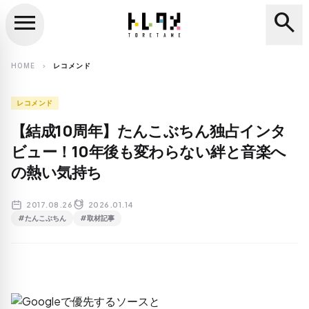
menu
search
close
search
HOME
レコメンド
chevron_right
レコメンド
【結成10周年】たんこぶちん独占インタ
ビュー！10年後も変わらない絆と音楽へ
の熱い気持ち
2017.08.26
2026.01.14
#たんこぶちん
#取材記事