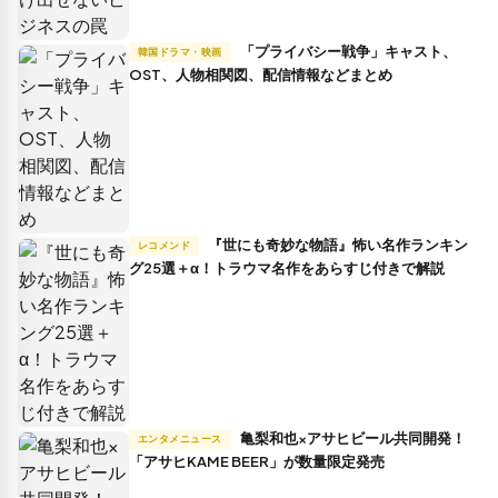
「プライバシー戦争」キャスト、
韓国ドラマ・映画
OST、人物相関図、配信情報などまとめ
『世にも奇妙な物語』怖い名作ランキン
レコメンド
グ25選＋α！トラウマ名作をあらすじ付きで解説
亀梨和也×アサヒビール共同開発！
エンタメニュース
「アサヒKAME BEER」が数量限定発売