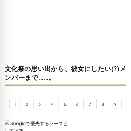
文化祭の思い出から、彼女にしたい(?)メ
ンバーまで……。
1
2
3
4
5
6
7
8
9