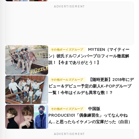
ADVERTISEMENT
MYTEEN（マイティー
その他ボーイズグループ
ン）彼氏ドル♡メンバープロフィール徹底解
説！【今までありがとう！】
【随時更新】2018年にデ
その他ガールズグループ
ビュー＆デビュー予定の新人K-POPグループ
一覧！今年はイルデも異常な数！？
中国版
その他ボーイズグループ
PRODUCE101「偶像練習生」ってなんやね
ん…と思ったらイケメンの宝庫だった（白目）
ADVERTISEMENT