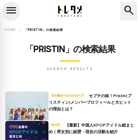
menu
search
close
search
HOME
「PRISTIN」の検索結果
chevron_right
「PRISTIN」の検索結果
SEARCH RESULTS
セブチの妹！Pristin(プ
その他ガールズグループ
リスティン)メンバープロフィールと大ヒット
の理由とは？
【最新】中国人KPOPアイドル総まと
KPOP
め｜男女別に経歴・現在の活動を紹介