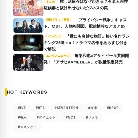
推し活依存はなぜ起きる？有名人崇拝
まとめ
症候群と抜け出せないビジネスの罠
「プライバシー戦争」キャス
韓国ドラマ・映画
ト、OST、人物相関図、配信情報などまとめ
『世にも奇妙な物語』怖い名作ラン
レコメンド
キング25選＋α！トラウマ名作をあらすじ付き
で解説
亀梨和也×アサヒビール共同開
エンタメニュース
発！「アサヒKAME BEER」が数量限定発売
HOT KEYWORDS
#IVE
#BTS
#SEVENTEEN
#台湾
#KPOP
#香水
#ダイエット
#NCT
#サクラ
#スキンケア