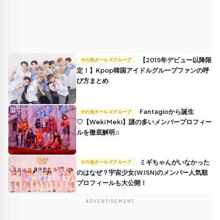
【2015年デビュー以降限
その他ガールズグループ
定！】Kpop韓国アイドルグループファンの呼
び方まとめ
Fantagioから誕生
その他ガールズグループ
♡【Weki Meki】謎の多いメンバープロフィー
ルを徹底解明♫
ミギちゃんがいなかった
その他ガールズグループ
のはなぜ？宇宙少女(WJSN)のメンバー人気順
プロフィールも大公開！
ADVERTISEMENT