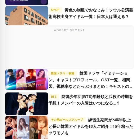
黄色の制服でおなじみ！ソウル公演芸
KPOP
術高校出身アイドル一覧！日本人は通える？
ADVERTISEMENT
韓国ドラマ「イミテーショ
韓国ドラマ・映画
ン」キャストプロフィール、OST一覧、相関
図、視聴率などたっぷりまとめ！キャストの体
重やインスタまで！！
防弾少年団(BTS)年齢順と兵役の時期を
BTS
予想！メンバーの入隊はいつになる…？
練習生期間が6年半以上
その他ガールズグループ
と長い韓国アイドルを18人ご紹介！15年粘った
ツワモノも