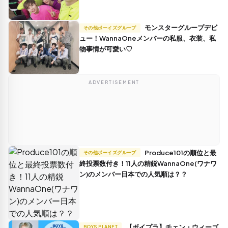
モンスターグループデビ
その他ボーイズグループ
ュー！WannaOneメンバーの私服、衣装、私
物事情が可愛い♡
ADVERTISEMENT
Produce101の順位と最
その他ボーイズグループ
終投票数付き！11人の精鋭WannaOne(ワナワ
ン)のメンバー日本での人気順は？？
【ボイプラ】チェン・ウィーゴ
BOYS PLANET