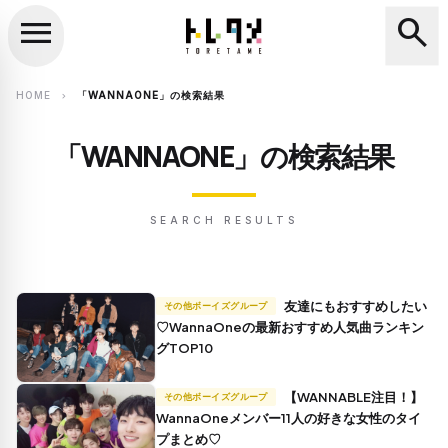
menu
search
close
search
HOME
「WANNAONE」の検索結果
chevron_right
「WANNAONE」の検索結果
SEARCH RESULTS
友達にもおすすめしたい
その他ボーイズグループ
♡WannaOneの最新おすすめ人気曲ランキン
グTOP10
【WANNABLE注目！】
その他ボーイズグループ
WannaOneメンバー11人の好きな女性のタイ
プまとめ♡