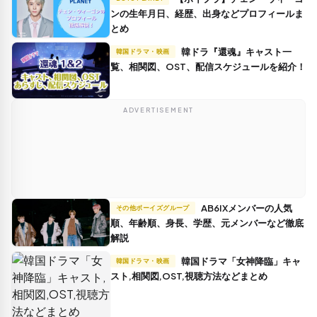
ンの生年月日、経歴、出身などプロフィールま
とめ
韓ドラ『還魂』キャスト一
韓国ドラマ・映画
覧、相関図、OST、配信スケジュールを紹介！
ADVERTISEMENT
AB6IXメンバーの人気
その他ボーイズグループ
順、年齢順、身長、学歴、元メンバーなど徹底
解説
韓国ドラマ「女神降臨」キャ
韓国ドラマ・映画
スト,相関図,OST,視聴方法などまとめ