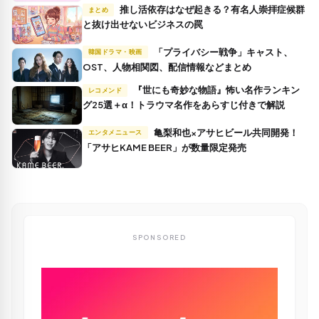
推し活依存はなぜ起きる？有名人崇拝症候群
まとめ
と抜け出せないビジネスの罠
「プライバシー戦争」キャスト、
韓国ドラマ・映画
OST、人物相関図、配信情報などまとめ
『世にも奇妙な物語』怖い名作ランキン
レコメンド
グ25選＋α！トラウマ名作をあらすじ付きで解説
亀梨和也×アサヒビール共同開発！
エンタメニュース
「アサヒKAME BEER」が数量限定発売
SPONSORED