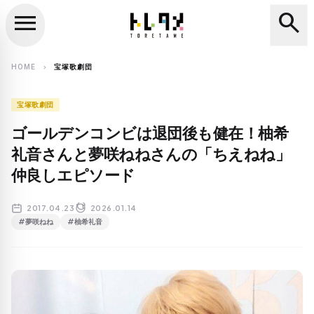
menu
search
close
search
HOME
宝塚歌劇団
chevron_right
宝塚歌劇団
ゴールデンコンビは退団後も健在！柚希
礼音さんと夢咲ねねさんの「ちえねね」
仲良しエピソード
2017.04.23
2026.01.14
#夢咲ねね
#柚希礼音