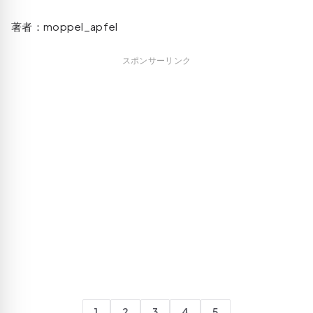
著者：moppel_apfel
スポンサーリンク
1
2
3
4
5