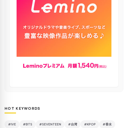
HOT KEYWORDS
#IVE
#BTS
#SEVENTEEN
#台湾
#KPOP
#香水