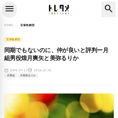
menu
search
close
search
HOME
宝塚歌劇団
chevron_right
宝塚歌劇団
同期でもないのに、仲が良いと評判ー月
組男役煌月爽矢と美弥るりか
2015.07.27
2026.01.14
#男役
#美弥るりか