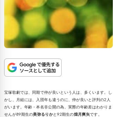
宝塚歌劇では、同期で仲が良いという人は、多くいます。し
かし、月組には、入団年も違うのに、仲が良いと評判の2人
がいます。年齢・本名非公開の為、実際の年齢差はわかりま
せんが89期生の
美弥るりか
と92期生の
煌月爽矢
です。