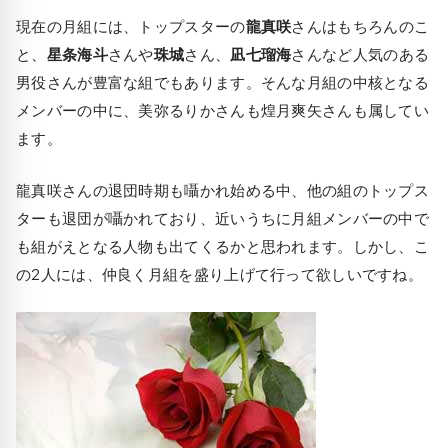
現在の月組には、トップスターの
龍真咲
さんはもちろんのこ
と、
星条海斗
さんや
珠城
さん、
凪七瑠海
さんなど人気のある
男役さんが豊富な組でもあります。そんな月組の中核となる
メンバーの中に、美弥るりかさんも煌月爽矢さんも属してい
ます。
龍真咲さんの退団時期も囁かれ始める中、他の組のトップス
ターも退団が囁かれており、近いうちに月組メンバーの中で
も組がえとなる人物も出てくるかと思われます。しかし、こ
の2人には、仲良く月組を盛り上げて行って欲しいですね。