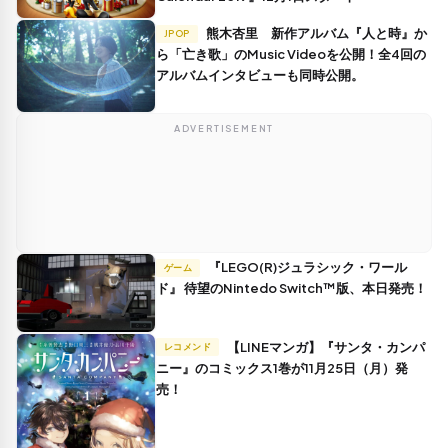
熊木杏里 新作アルバム『人と時』か
JPOP
ら「亡き歌」のMusic Videoを公開！全4回の
アルバムインタビューも同時公開。
ADVERTISEMENT
『LEGO(R)ジュラシック・ワール
ゲーム
ド』 待望のNintedo Switch™️版、本日発売！
【LINEマンガ】『サンタ・カンパ
レコメンド
ニー』のコミックス1巻が11月25日（月）発
売！