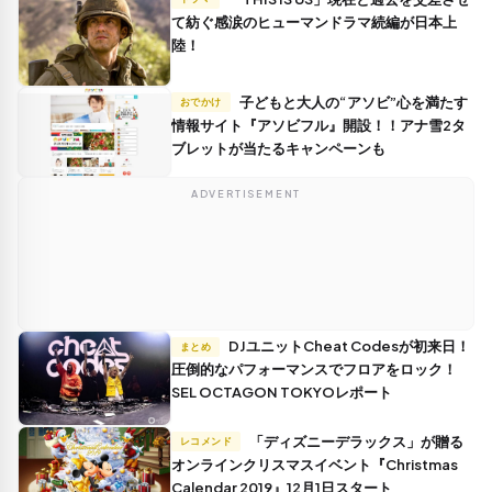
て紡ぐ感涙のヒューマンドラマ続編が日本上
陸！
子どもと大人の“アソビ”心を満たす
おでかけ
情報サイト『アソビフル』開設！！アナ雪2タ
ブレットが当たるキャンペーンも
ADVERTISEMENT
DJユニットCheat Codesが初来日！
まとめ
圧倒的なパフォーマンスでフロアをロック！
SEL OCTAGON TOKYOレポート
「ディズニーデラックス」が贈る
レコメンド
オンラインクリスマスイベント『Christmas
Calendar 2019』12月1日スタート