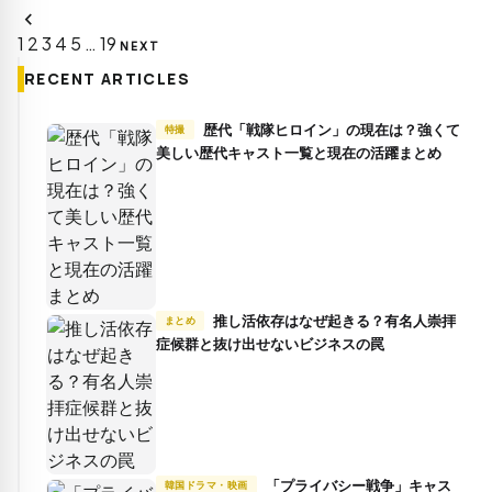
chevron_left
投
1
2
3
4
5
…
19
稿
NEXT
の
RECENT ARTICLES
ペ
ー
歴代「戦隊ヒロイン」の現在は？強くて
特撮
ジ
美しい歴代キャスト一覧と現在の活躍まとめ
送
り
推し活依存はなぜ起きる？有名人崇拝
まとめ
症候群と抜け出せないビジネスの罠
「プライバシー戦争」キャス
韓国ドラマ・映画