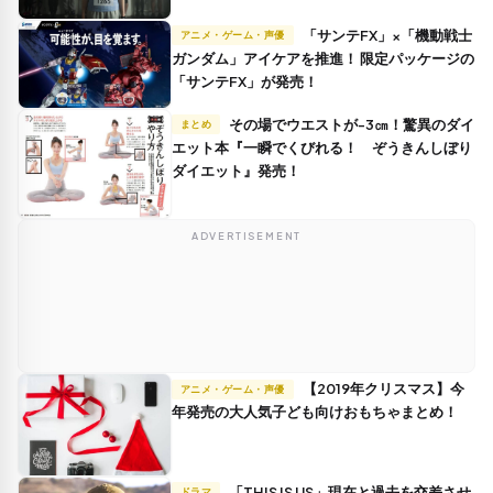
「サンテFX」×「機動戦士
アニメ・ゲーム・声優
ガンダム」アイケアを推進！ 限定パッケージの
「サンテFX」が発売！
その場でウエストが-3㎝！驚異のダイ
まとめ
エット本『一瞬でくびれる！ ぞうきんしぼり
ダイエット』発売！
ADVERTISEMENT
【2019年クリスマス】今
アニメ・ゲーム・声優
年発売の大人気子ども向けおもちゃまとめ！
「THIS IS US」現在と過去を交差させ
ドラマ