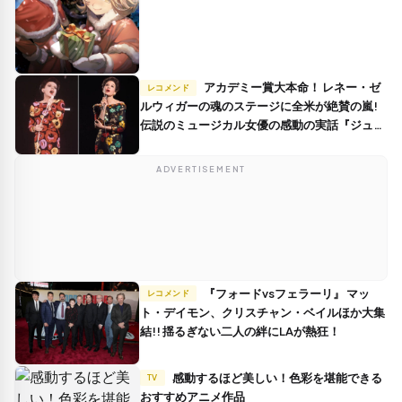
アカデミー賞大本命！ レネー・ゼ
レコメンド
ルウィガーの魂のステージに全米が絶賛の嵐!
伝説のミュージカル女優の感動の実話『ジュデ
ィ 虹の彼方に』来年3月公開決定！
ADVERTISEMENT
『フォードvsフェラーリ』 マッ
レコメンド
ト・デイモン、クリスチャン・ベイルほか大集
結!! 揺るぎない二人の絆にLAが熱狂！
感動するほど美しい！色彩を堪能できる
TV
おすすめアニメ作品