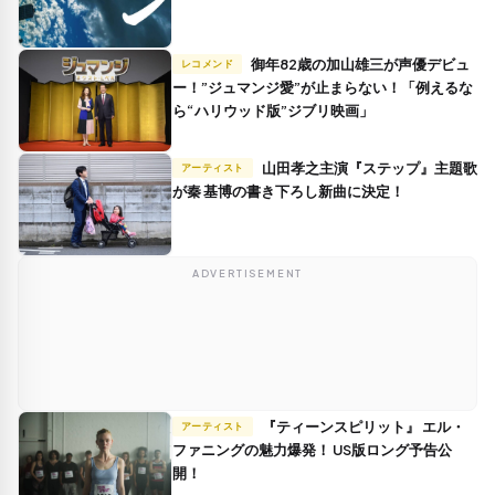
御年82歳の加山雄三が声優デビュ
レコメンド
ー！”ジュマンジ愛”が止まらない！「例えるな
ら“ハリウッド版”ジブリ映画」
山田孝之主演『ステップ』主題歌
アーティスト
が秦 基博の書き下ろし新曲に決定！
ADVERTISEMENT
『ティーンスピリット』 エル・
アーティスト
ファニングの魅力爆発！ US版ロング予告公
開！