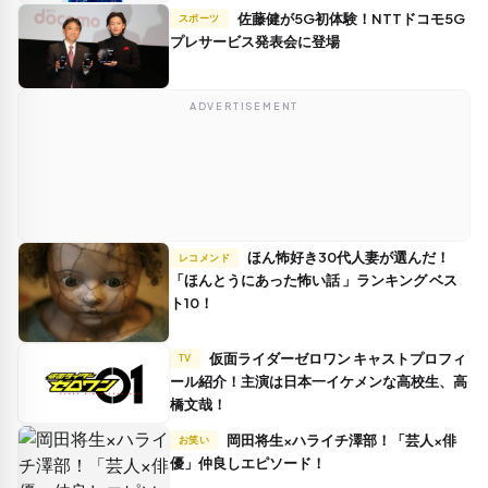
佐藤健が5G初体験！NTTドコモ5G
スポーツ
プレサービス発表会に登場
ADVERTISEMENT
ほん怖好き30代人妻が選んだ！
レコメンド
「ほんとうにあった怖い話 」ランキング ベス
ト10！
仮面ライダーゼロワン キャストプロフィ
TV
ール紹介！主演は日本一イケメンな高校生、高
橋文哉！
岡田将生×ハライチ澤部！「芸人×俳
お笑い
優」仲良しエピソード！