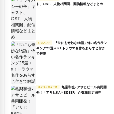
ト、OST、人物相関図、配信情報などまとめ
『世にも奇妙な物語』怖い名作ラン
レコメンド
キング25選＋α！トラウマ名作をあらすじ付き
で解説
亀梨和也×アサヒビール共同開
エンタメニュース
発！「アサヒKAME BEER」が数量限定発売