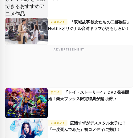
「双城故事 彼女たちの二都物語」
レコメンド
Netflixオリジナル台湾ドラマがおもしろい！
ADVERTISEMENT
『トイ・ストーリー4 』DVD 発売開
アニメ
始！楽天ブックス限定特典が超可愛い
広瀬すずがデスメタル女子に！
レコメンド
『一度死んでみた』初コメディに挑戦！