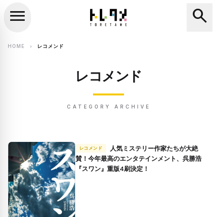
menu
search
close
search
HOME
レコメンド
chevron_right
レコメンド
CATEGORY ARCHIVE
人気ミステリー作家たちが大絶
レコメンド
賛！今年最高のエンタテインメント、呉勝浩
『スワン』重版4刷決定！