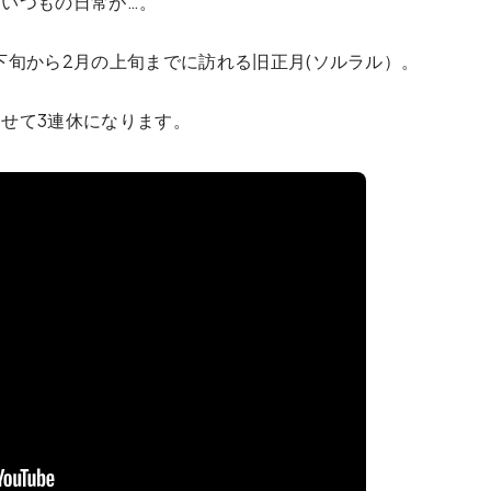
いつもの日常が…。
下旬から2月の上旬までに訪れる
旧正月(ソルラル）
。
せて3連休になります。