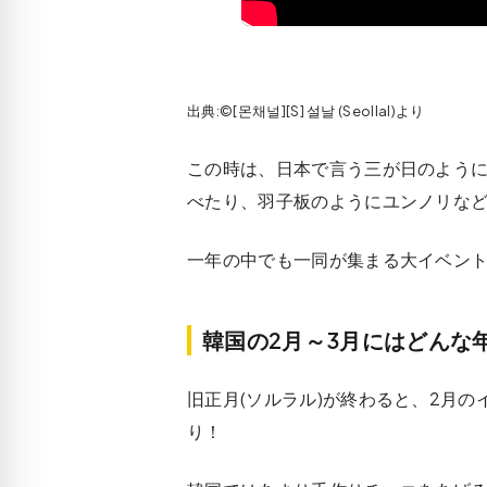
出典:©[몬채널][S] 설날 (Seollal)より
この時は、日本で言う三が日のよう
べたり、羽子板のようにユンノリな
一年の中でも一同が集まる大イベン
韓国の2月～3月にはどんな
旧正月(ソルラル)が終わると、2月の
り！