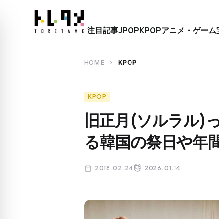
close
注目記事
JPOP
KPOP
アニメ・ゲーム
search
HOME
KPOP
chevron_right
KPOP
旧正月(ソルラル)
る韓国の祭日や年
2018.02.24
2026.01.14