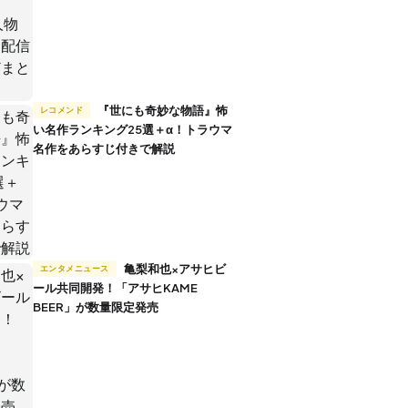
『世にも奇妙な物語』怖
レコメンド
い名作ランキング25選＋α！トラウマ
名作をあらすじ付きで解説
亀梨和也×アサヒビ
エンタメニュース
ール共同開発！「アサヒKAME
BEER」が数量限定発売