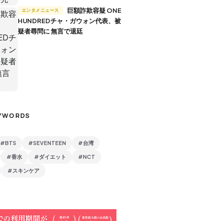
巨額詐欺容疑 ONE
エンタメニュース
HUNDREDチャ・ガウォン代表、被
疑者尋問に 無言で退廷
YWORDS
#BTS
#SEVENTEEN
#台湾
#香水
#ダイエット
#NCT
#スキンケア