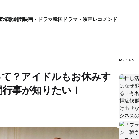
宝塚歌劇団
映画・ドラマ
韓国ドラマ・映画
レコメンド
RECENT
って？アイドルもお休みす
間行事が知りたい！