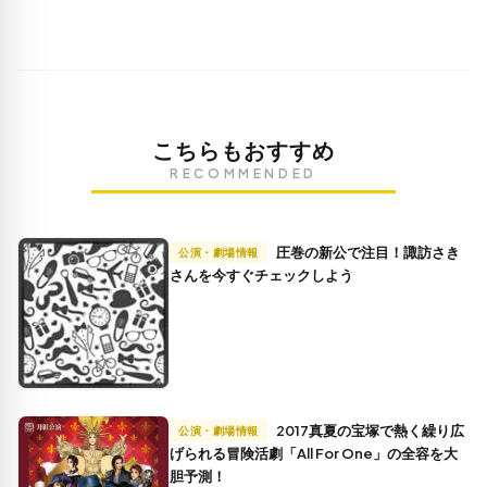
こちらもおすすめ
RECOMMENDED
圧巻の新公で注目！諏訪さき
公演・劇場情報
さんを今すぐチェックしよう
2017真夏の宝塚で熱く繰り広
公演・劇場情報
げられる冒険活劇「All For One」の全容を大
胆予測！