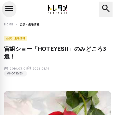
menu
search
close
search
HOME
公演・劇場情報
chevron_right
公演・劇場情報
宙組ショー「HOT EYES!!」のみどころ3
選！
2016.03.01
2026.01.14
#HOT EYES!!