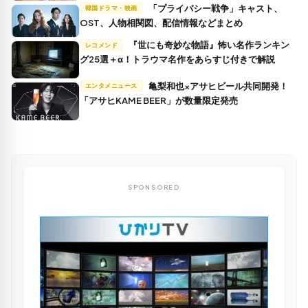
「プライバシー戦争」キャスト、
韓国ドラマ・映画
OST、人物相関図、配信情報などまとめ
『世にも奇妙な物語』怖い名作ランキン
レコメンド
グ25選＋α！トラウマ名作をあらすじ付きで解説
亀梨和也×アサヒビール共同開発！
エンタメニュース
「アサヒKAME BEER」が数量限定発売
SPONSORED