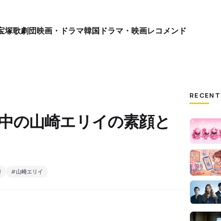
宝塚歌劇団
映画・ドラマ
韓国ドラマ・映画
レコメンド
RECENT
で活躍中の山崎エリイの素顔と
!
#山崎エリイ