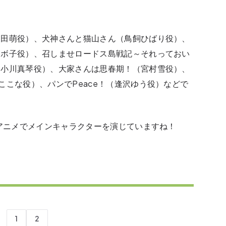
森田萌役）、犬神さんと猫山さん（鳥飼ひばり役）、
ロボ子役）、召しませロードス島戦記～それっておい
（小川真琴役）、大家さんは思春期！（宮村雪役）、
ここな役）、パンでPeace！（逢沢ゆう役）などで
のアニメでメインキャラクターを演じていますね！
1
2