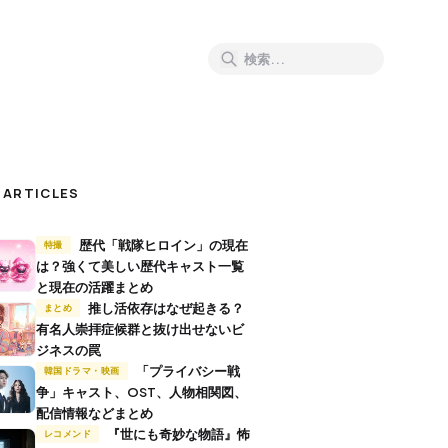
 ARTICLES
歴代「戦隊ヒロイン」の現在
特撮
は？強くて美しい歴代キャスト一覧
と現在の活躍まとめ
推し活依存はなぜ起きる？
まとめ
有名人崇拝症候群と抜け出せないビ
ジネスの罠
「プライバシー戦
韓国ドラマ・映画
争」キャスト、OST、人物相関図、
配信情報などまとめ
『世にも奇妙な物語』怖
レコメンド