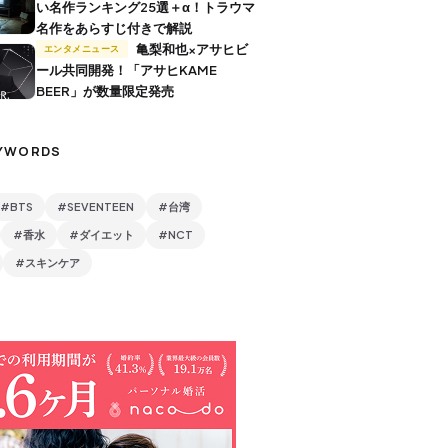
い名作ランキング25選＋α！トラウマ
名作をあらすじ付きで解説
亀梨和也×アサヒビ
エンタメニュース
ール共同開発！「アサヒKAME
BEER」が数量限定発売
YWORDS
#BTS
#SEVENTEEN
#台湾
#香水
#ダイエット
#NCT
#スキンケア