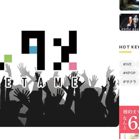
HOT KE
#IVE
#KPOP
#サクラ