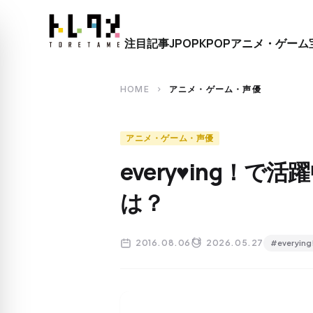
close
注目記事
JPOP
KPOP
アニメ・ゲーム
search
HOME
アニメ・ゲーム・声優
chevron_right
アニメ・ゲーム・声優
every♥ing！
は？
2016.08.06
2026.05.27
#everying