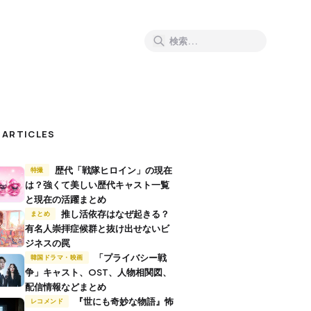
 ARTICLES
歴代「戦隊ヒロイン」の現在
特撮
は？強くて美しい歴代キャスト一覧
と現在の活躍まとめ
推し活依存はなぜ起きる？
まとめ
有名人崇拝症候群と抜け出せないビ
ジネスの罠
「プライバシー戦
韓国ドラマ・映画
争」キャスト、OST、人物相関図、
配信情報などまとめ
『世にも奇妙な物語』怖
レコメンド