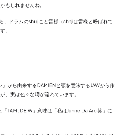
るかもしれませんね。
、ドラムのshujiこと雷様（shnjiは雷様と呼ばれて
ます。
ン」から由来するDAMIENと顎を意味するJAWから作
すが、実は色々な噂が流れています。
 AM JDE W」意味は「私はJanne Da Arc 笑」に