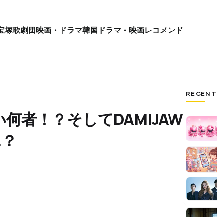
宝塚歌劇団
映画・ドラマ
韓国ドラマ・映画
レコメンド
RECENT
何者！？そしてDAMIJAW
…？