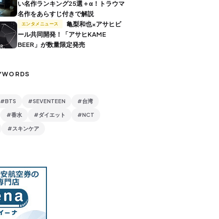
い名作ランキング25選＋α！トラウマ
名作をあらすじ付きで解説
亀梨和也×アサヒビ
エンタメニュース
ール共同開発！「アサヒKAME
BEER」が数量限定発売
YWORDS
#BTS
#SEVENTEEN
#台湾
#香水
#ダイエット
#NCT
#スキンケア