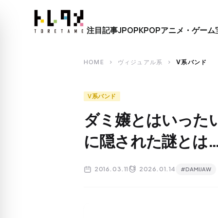
close
注目記事
JPOP
KPOP
アニメ・ゲーム
search
HOME
ヴィジュアル系
V系バンド
chevron_right
chevron_right
V系バンド
ダミ嬢とはいったい
に隠された謎とは
2016.03.11
2026.01.14
#DAMIJAW