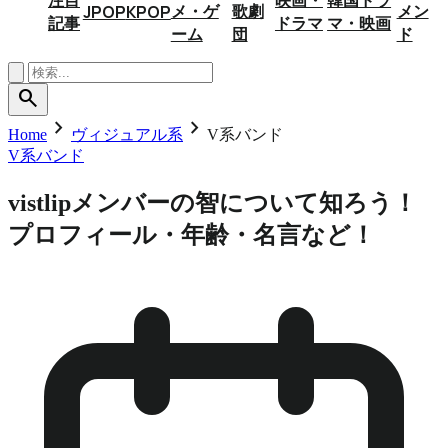
メ・ゲ
歌劇
メン
JPOP
KPOP
記事
ドラマ
マ・映画
ーム
団
ド
search
chevron_right
chevron_right
Home
ヴィジュアル系
V系バンド
V系バンド
vistlipメンバーの智について知ろう！
プロフィール・年齢・名言など！