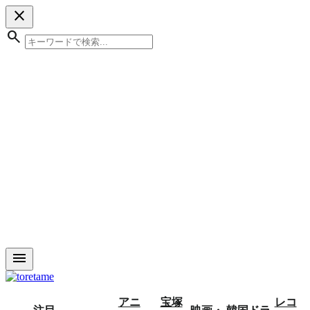
close
search
menu
アニ
宝塚
レコ
注目
映画・
韓国ドラ