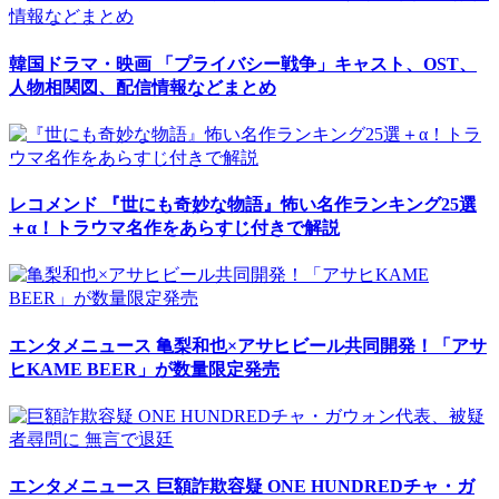
韓国ドラマ・映画
「プライバシー戦争」キャスト、OST、
人物相関図、配信情報などまとめ
レコメンド
『世にも奇妙な物語』怖い名作ランキング25選
＋α！トラウマ名作をあらすじ付きで解説
エンタメニュース
亀梨和也×アサヒビール共同開発！「アサ
ヒKAME BEER」が数量限定発売
エンタメニュース
巨額詐欺容疑 ONE HUNDREDチャ・ガ