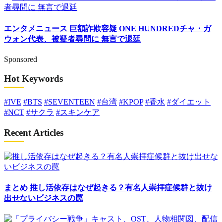
エンタメニュース
巨額詐欺容疑 ONE HUNDREDチャ・ガ
ウォン代表、被疑者尋問に 無言で退廷
Sponsored
Hot Keywords
#IVE
#BTS
#SEVENTEEN
#台湾
#KPOP
#香水
#ダイエット
#NCT
#サクラ
#スキンケア
Recent Articles
まとめ
推し活依存はなぜ起きる？有名人崇拝症候群と抜け
出せないビジネスの罠