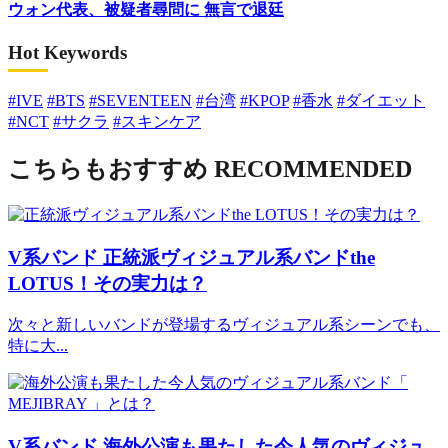
ウォン代表、被疑者尋問に 無言で退廷
Hot Keywords
#IVE
#BTS
#SEVENTEEN
#台湾
#KPOP
#香水
#ダイエット
#NCT
#サクラ
#スキンケア
こちらもおすすめ
RECOMMENDED
V系バンド
正統派ヴィジュアル系バンドthe
LOTUS！その実力は？
次々と新しいバンドが登場するヴィジュアル系シーンでも、
特に大...
V系バンド
海外公演も果たした今人気のヴィジュ