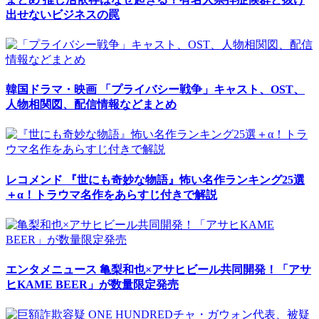
出せないビジネスの罠
韓国ドラマ・映画
「プライバシー戦争」キャスト、OST、
人物相関図、配信情報などまとめ
レコメンド
『世にも奇妙な物語』怖い名作ランキング25選
＋α！トラウマ名作をあらすじ付きで解説
エンタメニュース
亀梨和也×アサヒビール共同開発！「アサ
ヒKAME BEER」が数量限定発売