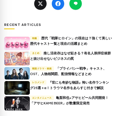
RECENT ARTICLES
歴代「戦隊ヒロイン」の現在は？強くて美しい
特撮
歴代キャスト一覧と現在の活躍まとめ
推し活依存はなぜ起きる？有名人崇拝症候群
まとめ
と抜け出せないビジネスの罠
「プライバシー戦争」キャスト、
韓国ドラマ・映画
OST、人物相関図、配信情報などまとめ
『世にも奇妙な物語』怖い名作ランキン
レコメンド
グ25選＋α！トラウマ名作をあらすじ付きで解説
亀梨和也×アサヒビール共同開発！
エンタメニュース
「アサヒKAME BEER」が数量限定発売