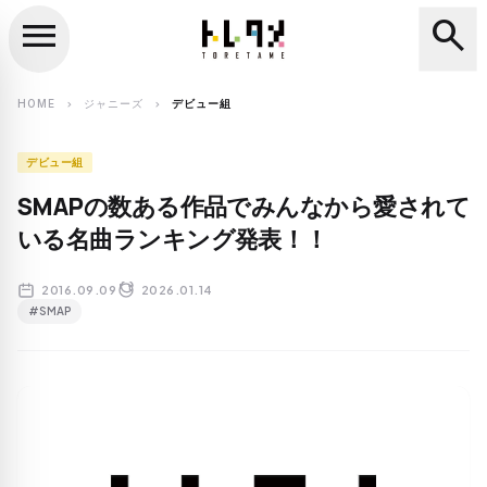
menu
search
close
search
HOME
ジャニーズ
デビュー組
chevron_right
chevron_right
デビュー組
SMAPの数ある作品でみんなから愛されて
いる名曲ランキング発表！！
2016.09.09
2026.01.14
#SMAP